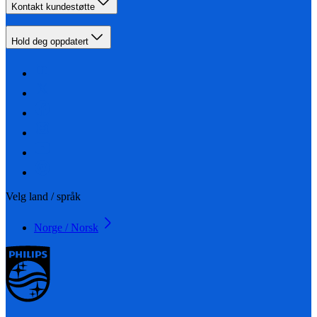
Kontakt kundestøtte
Hold deg oppdatert
Velg land / språk
Norge / Norsk