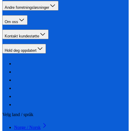
Andre forretningsløsninger
Om oss
Kontakt kundestøtte
Hold deg oppdatert
Velg land / språk
Norge / Norsk