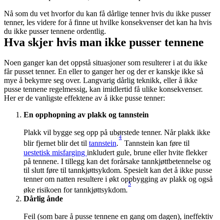
Nå som du vet hvorfor du kan få dårlige tenner hvis du ikke pusser 
tenner, les videre for å finne ut hvilke konsekvenser det kan ha hvis 
du ikke pusser tennene ordentlig.
Hva skjer hvis man ikke pusser tennene
Noen ganger kan det oppstå situasjoner som resulterer i at du ikke 
får pusset tenner. En eller to ganger her og der er kanskje ikke så 
mye å bekymre seg over. Langvarig dårlig teknikk, eller å ikke 
pusse tennene regelmessig, kan imidlertid få ulike konsekvenser. 
Her er de vanligste effektene av å ikke pusse tenner:
En opphopning av plakk og tannstein
Plakk vil bygge seg opp på ubørstede tenner. Når plakk ikke 
4
blir fjernet blir det til 
tannstein
.
 Tannstein kan føre til 
uestetisk misfarging 
inkludert gule, brune eller hvite flekker 
på tennene. I tillegg kan det forårsake tannkjøttbetennelse og 
til slutt føre til tannkjøttsykdom. Spesielt kan det å ikke pusse 
tenner om natten resultere i økt oppbygging av plakk og også 
5
øke risikoen for tannkjøttsykdom.
Dårlig ånde
Feil (som bare å pusse tennene en gang om dagen), ineffektiv 