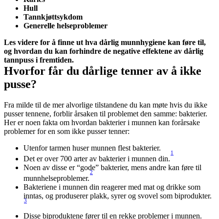
Hull
Tannkjøttsykdom
Generelle helseproblemer
Les videre for å finne ut hva dårlig munnhygiene kan føre til, 
og hvordan du kan forhindre de negative effektene av dårlig 
tannpuss i fremtiden.
Hvorfor får du dårlige tenner av å ikke 
pusse?
Fra milde til de mer alvorlige tilstandene du kan møte hvis du ikke 
pusser tennene, forblir årsaken til problemet den samme: bakterier. 
Her er noen fakta om hvordan bakterier i munnen kan forårsake 
problemer for en som ikke pusser tenner:
Utenfor tarmen huser munnen flest bakterier.
1
Det er over 700 arter av bakterier i munnen din.
Noen av disse er “gode” bakterier, mens andre kan føre til 
2
munnhelseproblemer.
Bakteriene i munnen din reagerer med mat og drikke som 
inntas, og produserer plakk, syrer og svovel som biprodukter.
3
Disse biproduktene fører til en rekke problemer i munnen.