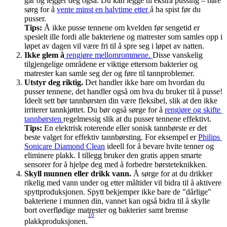
går og legger deg også. Du kan legge til ekstra pussing – bare 
sørg for å 
vente minst en halvtime etter 
å ha spist før du 
pusser.
Tips:
 Å ikke pusse tennene om kvelden før sengetid er 
spesielt ille fordi alle bakteriene og matrester som samles opp i 
løpet av dagen vil være fri til å spre seg i løpet av natten.
Ikke glem å
 rengjøre mellomrommene. 
Disse vanskelig 
tilgjengelige områdene er viktige ettersom bakterier og 
matrester kan samle seg der og føre til tannproblemer.
Utstyr deg riktig. 
Det handler ikke bare om hvordan du 
pusser tennene, det handler også om hva du bruker til å pusse! 
Ideelt sett bør tannbørsten din være fleksibel, slik at den ikke 
irriterer tannkjøttet. Du bør også sørge for å 
rengjøre og skifte 
tannbørsten 
regelmessig slik at du pusser tennene effektivt.
Tips: 
En elektrisk roterende eller sonisk tannbørste er det 
beste valget for effektiv tannbørsting. For eksempel er 
Philips 
Sonicare Diamond Clean
 ideell for å bevare hvite tenner og 
eliminere plakk. I tillegg bruker den gratis appen smarte 
sensorer for å hjelpe deg med å forbedre børsteteknikken.
Skyll munnen eller drikk vann.
 Å sørge for at du drikker 
rikelig med vann under og etter måltider vil bidra til å aktivere 
spyttproduksjonen. Spytt bekjemper ikke bare de "dårlige" 
bakteriene i munnen din, vannet kan også bidra til å skylle 
bort overflødige matrester og bakterier samt bremse 
10
plakkproduksjonen.