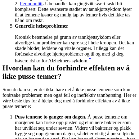
2. 
Periodontitt
.
 Ubehandlet kan gingivitt svært raskt bli 
komplisert. Dette avanserte stadiet av tannkjøttsykdom fører 
til at tennene løsner og mulig tap av tenner hvis det ikke tas 
hånd om raskt.
Generelle helseproblemer
Kronisk betennelse på grunn av tannkjøttsykdom eller 
alvorlige tannproblemer kan spre seg i hele kroppen. Det kan 
skade blodet, leddene og vitale organer. I tillegg kan det 
forårsake alvorlige hjerteproblemer og til og med gi deg 
9
høyere risiko for Alzheimers sykdom.
Hvordan kan du forhindre effekten av å 
ikke pusse tenner?
Som du kan se, er det ikke bare det å ikke pusse tennene som kan 
forårsake problemer, men også feil og ineffektiv tannbørsting. Her er 
våre beste tips for å hjelpe deg med å forhindre effekten av å ikke 
pusse tennene:
Puss tennene to ganger om dagen.
 Å pusse tennene om 
morgenen kan friske opp pusten og eliminere bakterier som 
har utviklet seg under søvnen. Videre vil bakterier og plakk 
bygge seg opp gjennom dagen, så det er viktig å pusse før du 