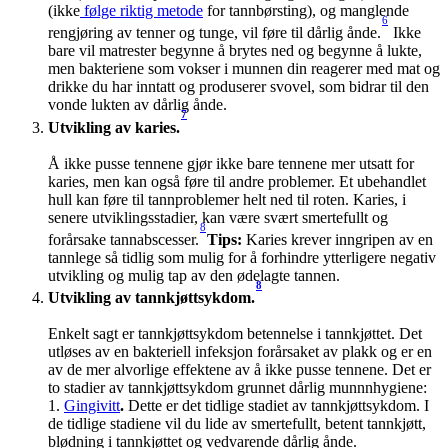
(ikke
 følge riktig metode
 for tannbørsting), og manglende 
6
rengjøring av tenner og tunge, vil føre til dårlig ånde.
 Ikke 
bare vil matrester begynne å brytes ned og begynne å lukte, 
men bakteriene som vokser i munnen din reagerer med mat og 
drikke du har inntatt og produserer svovel, som bidrar til den 
vonde lukten av dårlig ånde.
7
Utvikling av karies.
Å ikke pusse tennene gjør ikke bare tennene mer utsatt for 
karies, men kan også føre til andre problemer. Et ubehandlet 
hull kan føre til tannproblemer helt ned til roten. Karies, i 
senere utviklingsstadier, kan være svært smertefullt og 
8
forårsake tannabscesser.
Tips:
 Karies krever inngripen av en 
tannlege så tidlig som mulig for å forhindre ytterligere negativ 
utvikling og mulig tap av den ødelagte tannen.
8
Utvikling av tannkjøttsykdom.
Enkelt sagt er tannkjøttsykdom betennelse i tannkjøttet. Det 
utløses av en bakteriell infeksjon forårsaket av plakk og er en 
av de mer alvorlige effektene av å ikke pusse tennene. Det er 
to stadier av tannkjøttsykdom grunnet dårlig munnnhygiene:
1. 
Gingivitt
. 
Dette er det tidlige stadiet av tannkjøttsykdom. I 
de tidlige stadiene vil du lide av smertefullt, betent tannkjøtt, 
blødning i tannkjøttet og vedvarende dårlig ånde.