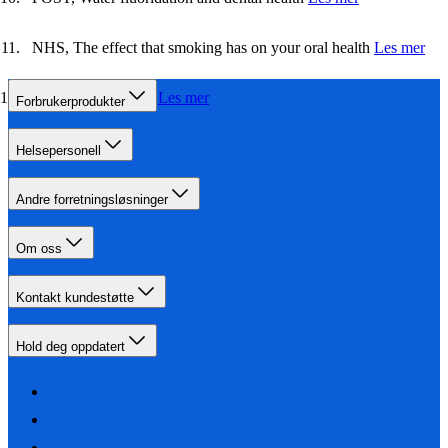
NHS, The effect that smoking has on your oral health
Les mer
NHS, Gum disease
Les mer
Forbrukerprodukter
Helsepersonell
Andre forretningsløsninger
Om oss
Kontakt kundestøtte
Hold deg oppdatert