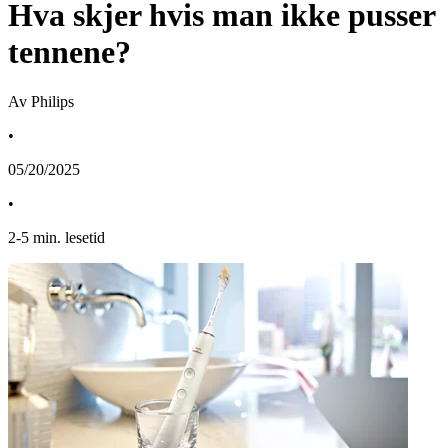
Hva skjer hvis man ikke pusser
tennene?
Av Philips
•
05/20/2025
•
2
-
5
min. lesetid