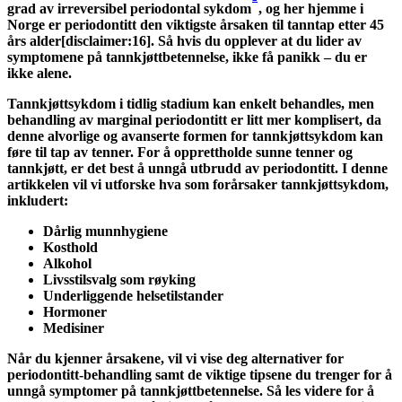
grad av irreversibel periodontal sykdom
, og her hjemme i 
Norge er periodontitt den viktigste årsaken til tanntap etter 45 
års alder[disclaimer:16]. Så hvis du opplever at du lider av 
symptomene på tannkjøttbetennelse, ikke få panikk – du er 
ikke alene.
Tannkjøttsykdom i tidlig stadium kan enkelt behandles, men 
behandling av marginal periodontitt er litt mer komplisert, da 
denne alvorlige og avanserte formen for tannkjøttsykdom kan 
føre til tap av tenner. For å opprettholde sunne tenner og 
tannkjøtt, er det best å unngå utbrudd av periodontitt. I denne 
artikkelen vil vi utforske hva som forårsaker tannkjøttsykdom, 
inkludert:
Dårlig munnhygiene 
Kosthold 
Alkohol 
Livsstilsvalg som røyking 
Underliggende helsetilstander 
Hormoner 
Medisiner
Når du kjenner årsakene, vil vi vise deg alternativer for 
periodontitt-behandling samt de viktige tipsene du trenger for å 
unngå symptomer på tannkjøttbetennelse. Så les videre for å 