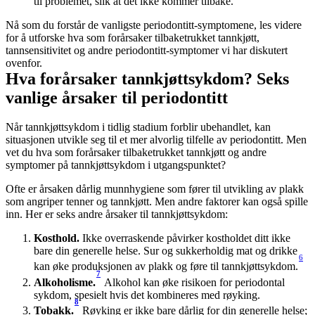
til problemet, slik at det ikke kommer tilbake.
Nå som du forstår de vanligste periodontitt-symptomene, les videre 
for å utforske hva som forårsaker tilbaketrukket tannkjøtt, 
tannsensitivitet og andre periodontitt-symptomer vi har diskutert 
ovenfor.
Hva forårsaker tannkjøttsykdom? Seks 
vanlige årsaker til periodontitt
Når tannkjøttsykdom i tidlig stadium forblir ubehandlet, kan 
situasjonen utvikle seg til et mer alvorlig tilfelle av periodontitt. Men 
vet du hva som forårsaker tilbaketrukket tannkjøtt og andre 
symptomer på tannkjøttsykdom i utgangspunktet?
Ofte er årsaken dårlig munnhygiene som fører til utvikling av plakk 
som angriper tenner og tannkjøtt. Men andre faktorer kan også spille 
inn. Her er seks andre årsaker til tannkjøttsykdom:
Kosthold.
 Ikke overraskende påvirker kostholdet ditt ikke 
bare din generelle helse. Sur og sukkerholdig mat og drikke 
6
kan øke produksjonen av plakk og føre til tannkjøttsykdom.
7
Alkoholisme.
Alkohol kan øke risikoen for periodontal 
sykdom, spesielt hvis det kombineres med røyking.
8
Tobakk.
 Røyking er ikke bare dårlig for din generelle helse; 