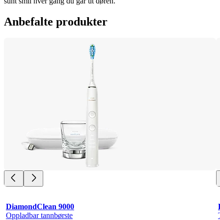
sunt smil hver gang du går ut døren.
Anbefalte produkter
DiamondClean 9000
Oppladbar tannbørste