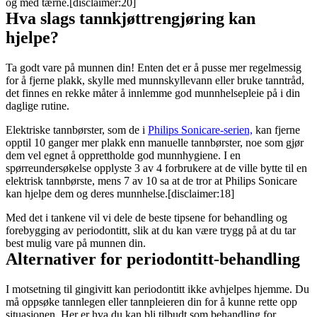
og med tærne.[disclaimer:20]
Hva slags tannkjøttrengjøring kan 
hjelpe?
Ta godt vare på munnen din! Enten det er å pusse mer regelmessig 
for å fjerne plakk, skylle med munnskyllevann eller bruke tanntråd, 
det finnes en rekke måter å innlemme god munnhelsepleie på i din 
daglige rutine.
Elektriske tannbørster, som de i 
Philips Sonicare-serien,
 kan fjerne 
opptil 10 ganger mer plakk enn manuelle tannbørster, noe som gjør 
dem vel egnet å opprettholde god munnhygiene. I en 
spørreundersøkelse opplyste 3 av 4 forbrukere at de ville bytte til en 
elektrisk tannbørste, mens 7 av 10 sa at de tror at Philips Sonicare 
kan hjelpe dem og deres munnhelse.[disclaimer:18]
Med det i tankene vil vi dele de beste tipsene for behandling og 
forebygging av periodontitt, slik at du kan være trygg på at du tar 
best mulig vare på munnen din.
Alternativer for periodontitt-behandling
I motsetning til gingivitt kan periodontitt ikke avhjelpes hjemme. Du 
må oppsøke tannlegen eller tannpleieren din for å kunne rette opp 
situasjonen. Her er hva du kan bli tilbudt som behandling for 