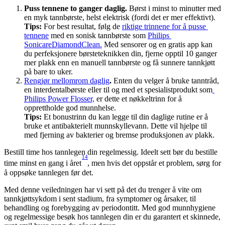
Puss tennene to ganger daglig.
 Børst i minst to minutter med 
en myk tannbørste, helst elektrisk (fordi det er mer effektivt).
Tips: 
For best resultat, følg de 
riktige trinnene for å pusse 
tennene
 med en sonisk tannbørste som 
Philips 
SonicareDiamondClean.
 Med sensorer og en gratis app kan 
du perfeksjonere børsteteknikken din, fjerne opptil 10 ganger 
mer plakk enn en manuell tannbørste og få sunnere tannkjøtt 
på bare to uker.
Rengjør mellomrom daglig
.
 Enten du velger å bruke tanntråd, 
en interdentalbørste eller til og med et spesialistprodukt som
Philips Power Flosser,
 er dette et nøkkeltrinn for å 
opprettholde god munnhelse.
Tips:
 Et bonustrinn du kan legge til din daglige rutine er å 
bruke et antibakterielt munnskyllevann. Dette vil hjelpe til 
med fjerning av bakterier og bremse produksjonen av plakk.
Bestill time hos tannlegen din regelmessig. Ideelt sett bør du bestille 
14
time minst en gang i året
, men hvis det oppstår et problem, sørg for 
å oppsøke tannlegen før det.
Med denne veiledningen har vi sett på det du trenger å vite om 
tannkjøttsykdom i sent stadium, fra symptomer og årsaker, til 
behandling og forebygging av periodontitt. Med god munnhygiene 
og regelmessige besøk hos tannlegen din er du garantert et skinnede, 