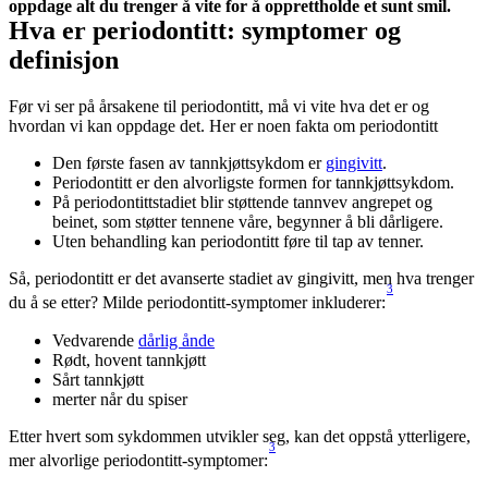
oppdage alt du trenger å vite for å opprettholde et sunt smil.
Hva er periodontitt: symptomer og 
definisjon
Før vi ser på årsakene til periodontitt, må vi vite hva det er og 
hvordan vi kan oppdage det. Her er noen fakta om periodontitt
Den første fasen av tannkjøttsykdom er 
gingivitt
.
Periodontitt er den alvorligste formen for tannkjøttsykdom.
På periodontittstadiet blir støttende tannvev angrepet og 
beinet, som støtter tennene våre, begynner å bli dårligere.
Uten behandling kan periodontitt føre til tap av tenner.
Så, periodontitt er det avanserte stadiet av gingivitt, men hva trenger 
3
du å se etter? Milde periodontitt-symptomer inkluderer:
Vedvarende 
dårlig ånde
Rødt, hovent tannkjøtt
Sårt tannkjøtt
merter når du spiser
Etter hvert som sykdommen utvikler seg, kan det oppstå ytterligere, 
3
mer alvorlige periodontitt-symptomer: