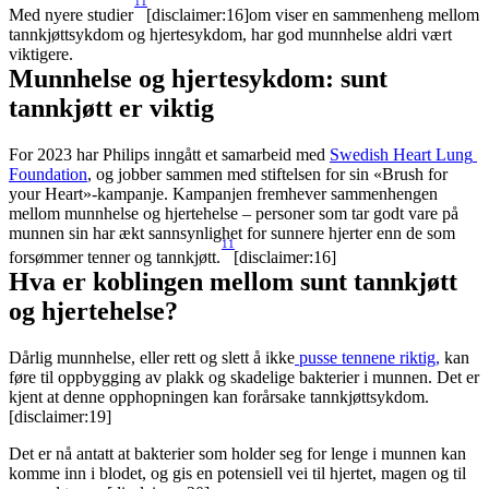
11
Med nyere studier
[disclaimer:16]om viser en sammenheng mellom 
tannkjøttsykdom og hjertesykdom, har god munnhelse aldri vært 
viktigere.
Munnhelse og hjertesykdom: sunt 
tannkjøtt er viktig
For 2023 har Philips inngått et samarbeid med 
Swedish Heart Lung 
Foundation
, og jobber sammen med stiftelsen for sin «Brush for 
your Heart»-kampanje. Kampanjen fremhever sammenhengen 
mellom munnhelse og hjertehelse – personer som tar godt vare på 
munnen sin har ækt sannsynlighet for sunnere hjerter enn de som 
11
forsømmer tenner og tannkjøtt.
[disclaimer:16]
Hva er koblingen mellom sunt tannkjøtt 
og hjertehelse?
Dårlig munnhelse, eller rett og slett å ikke
 pusse tennene riktig,
 kan 
føre til oppbygging av plakk og skadelige bakterier i munnen. Det er 
kjent at denne opphopningen kan forårsake tannkjøttsykdom.
[disclaimer:19]
Det er nå antatt at bakterier som holder seg for lenge i munnen kan 
komme inn i blodet, og gis en potensiell vei til hjertet, magen og til 