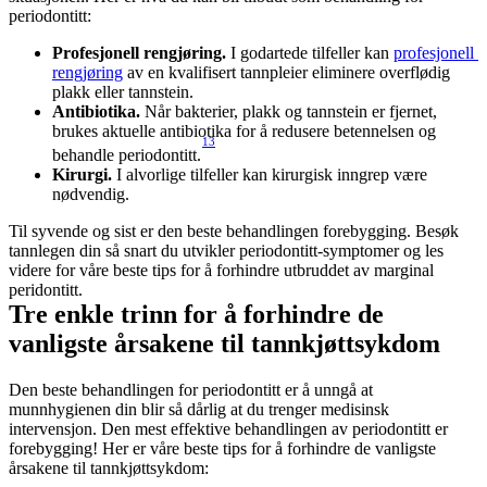
periodontitt:
Profesjonell rengjøring.
 I godartede tilfeller kan 
profesjonell 
rengjøring
 av en kvalifisert tannpleier eliminere overflødig 
plakk eller tannstein.
Antibiotika. 
Når bakterier, plakk og tannstein er fjernet, 
brukes aktuelle antibiotika for å redusere betennelsen og 
13
behandle periodontitt.
Kirurgi. 
I alvorlige tilfeller kan kirurgisk inngrep være 
nødvendig.
Til syvende og sist er den beste behandlingen forebygging. Besøk 
tannlegen din så snart du utvikler periodontitt-symptomer og les 
videre for våre beste tips for å forhindre utbruddet av marginal 
peridontitt.
Tre enkle trinn for å forhindre de 
vanligste årsakene til tannkjøttsykdom
Den beste behandlingen for periodontitt er å unngå at 
munnhygienen din blir så dårlig at du trenger medisinsk 
intervensjon. Den mest effektive behandlingen av periodontitt er 
forebygging! Her er våre beste tips for å forhindre de vanligste 
årsakene til tannkjøttsykdom: