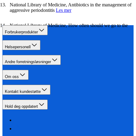
National Library of Medicine, Antibiotics in the management of
aggressive periodontitis
Les mer
National Library of Medicine, How often should we go to the
dentist?
Les mer
Forbrukerprodukter
Helsepersonell
Andre forretningsløsninger
Om oss
Kontakt kundestøtte
Hold deg oppdatert