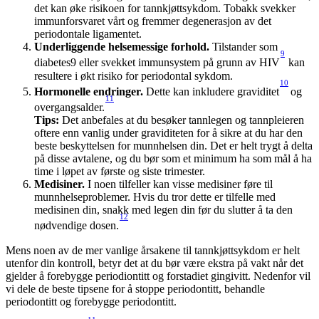
det kan øke risikoen for tannkjøttsykdom. Tobakk svekker 
immunforsvaret vårt og fremmer degenerasjon av det 
periodontale ligamentet.
Underliggende helsemessige forhold.
 Tilstander som 
9
diabetes9 eller svekket immunsystem på grunn av HIV
 kan 
resultere i økt risiko for periodontal sykdom.
10
Hormonelle endringer. 
Dette kan inkludere graviditet
 og 
11
overgangsalder.
Tips:
 Det anbefales at du besøker tannlegen og tannpleieren 
oftere enn vanlig under graviditeten for å sikre at du har den 
beste beskyttelsen for munnhelsen din. Det er helt trygt å delta 
på disse avtalene, og du bør som et minimum ha som mål å ha 
time i løpet av første og siste trimester.
Medisiner.
 I noen tilfeller kan visse medisiner føre til 
munnhelseproblemer. Hvis du tror dette er tilfelle med 
medisinen din, snakk med legen din før du slutter å ta den 
12
nødvendige dosen.
Mens noen av de mer vanlige årsakene til tannkjøttsykdom er helt 
utenfor din kontroll, betyr det at du bør være ekstra på vakt når det 
gjelder å forebygge periodiontitt og forstadiet gingivitt. Nedenfor vil 
vi dele de beste tipsene for å stoppe periodontitt, behandle 
periodontitt og forebygge periodontitt.