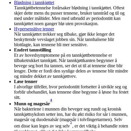
Blødning i tannkjøttet
Tannkjøttbetennelse forårsaker blødning i tannkjøttet. Oftest 
skjer dette mens du pusser tennene, bruker tanntråd og til og 
med under måltider. Men med utbrudd av periodontitt kan 
tannkjøttet noen ganger blø uten provokasjon.
Hypersensitive tenner
Når tannkjøttet trekker seg tilbake, gjør ikke lenger det 
beskyttende vevslaget jobben sin. Når tannhalsene blir 
blottlagte, kan tennene bli mer sensitive.
Endret tannstilling
Et av hovedsymptomene på en tannkjøttbetennelse er 
tilbaketrukket tannkjøtt. Når tannkjøttkanten begynner å 
bevege seg bort fra tannen, ser det ut til at tennene dine blir 
lengre. Dette er fordi den synlige delen av tennene blir mindre 
og mindre dekket av tannkjøttvev.
Løse tenner
I alvorlige tilfeller, hvor periodontitt fortsetter å utvikle seg og 
forblir ubehandlet, kan tennene dine begynne å løsne fra festet 
sitt.
4
Munn og magesår
Når bakteriene i munnen din beveger seg rundt og kronisk 
tannkjøttsykdom setter inn, har du økt risiko for sår i munnen, 
magesår og duodenalsår (magesår i tolvfingertarmen). Selv 
5
om disse kan leges av seg selv
, er det viktig å behandle roten 