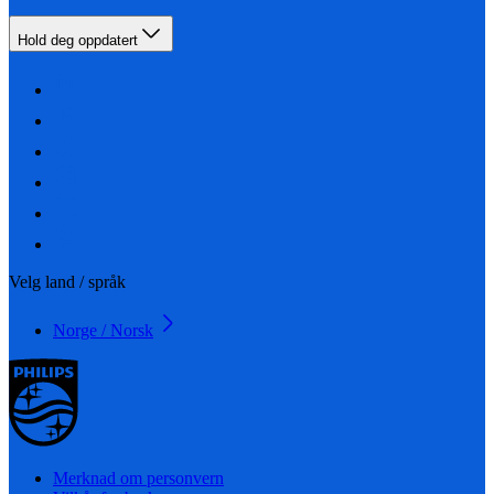
Hold deg oppdatert
Velg land / språk
Norge / Norsk
Merknad om personvern