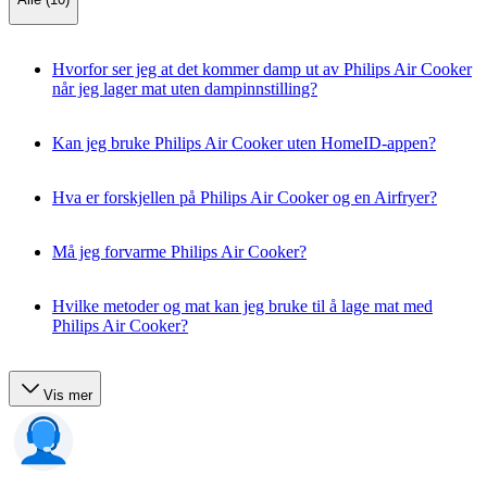
Hvorfor ser jeg at det kommer damp ut av Philips Air Cooker
når jeg lager mat uten dampinnstilling?
Kan jeg bruke Philips Air Cooker uten HomeID-appen?
Hva er forskjellen på Philips Air Cooker og en Airfryer?
Må jeg forvarme Philips Air Cooker?
Hvilke metoder og mat kan jeg bruke til å lage mat med
Philips Air Cooker?
Vis mer