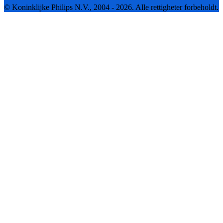
© Koninklijke Philips N.V., 2004 - 2026. Alle rettigheter forbeholdt.