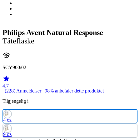
Philips Avent Natural Response
Tåteflaske
SCY900/02
4.7
| (228)
Anmeldelser
| 98% anbefaler dette produktet
Tilgjengelig i
4 oz
9 oz