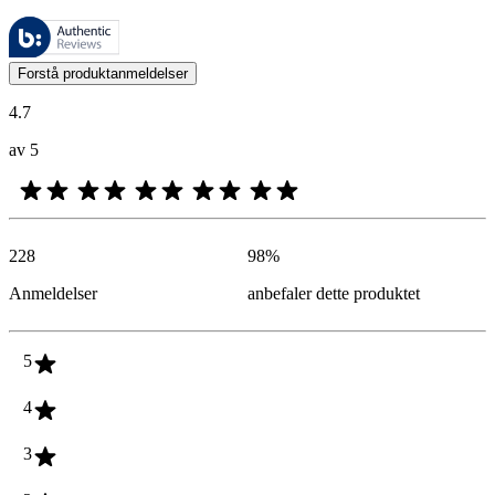
Disse anmeldelsene forvaltes av Bazaarvoice og overholder Bazaarvoic
Kundenes meninger i form av produkt- og stjernevurdering er nyttige f
Forstå produktanmeldelser
4.7
av 5
228
98
%
Anmeldelser
anbefaler dette produktet
5
4
3