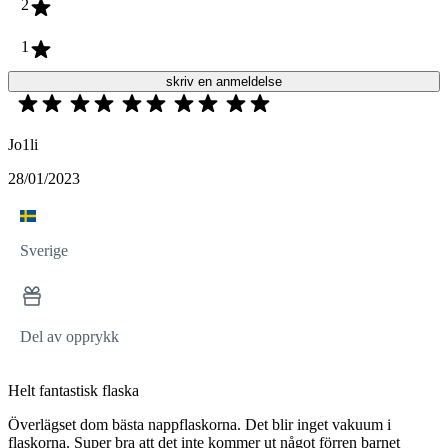
2
1
skriv en anmeldelse
Jo1li
28/01/2023
Sverige
Del av opprykk
Helt fantastisk flaska
Överlägset dom bästa nappflaskorna. Det blir inget vakuum i
flaskorna. Super bra att det inte kommer ut något förren barnet