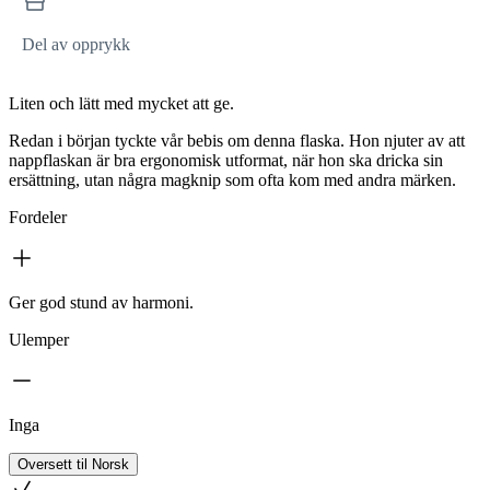
Del av opprykk
Liten och lätt med mycket att ge.
Redan i början tyckte vår bebis om denna flaska. Hon njuter av att
nappflaskan är bra ergonomisk utformat, när hon ska dricka sin
ersättning, utan några magknip som ofta kom med andra märken.
Fordeler
Ger god stund av harmoni.
Ulemper
Inga
Oversett til Norsk