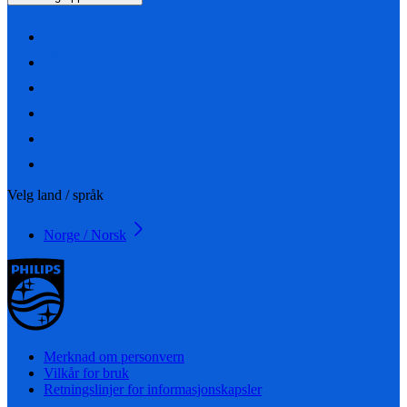
Velg land / språk
Norge / Norsk
Merknad om personvern
Vilkår for bruk
Retningslinjer for informasjonskapsler