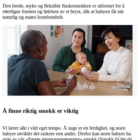
Den brede, myke og fleksible flaskesmokken er utformet for å
etterligne formen og følelsen av et bryst, slik at babyen får tak
naturlig og mates komfortabelt.
Å finne riktig smokk er viktig
Vi lærer alle i vårt eget tempo. Å suge er en ferdighet, og noen
babyer utvikler det raskere enn andre. Derfor kan noen babyer ha
nyte av vår «Første gjennomstrømming»-smokk (Smokk 0) før du