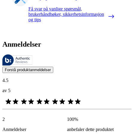
Få svar på vanlige spørsmål,
brukerhåndbøker, sikkerhetsinformasjon
og tips
Anmeldelser
Disse anmeldelsene forvaltes av Bazaarvoice og overholder Bazaarvoic
Kundenes meninger i form av produkt- og stjernevurdering er nyttige f
Forstå produktanmeldelser
4.5
av 5
2
100
%
Anmeldelser
anbefaler dette produktet