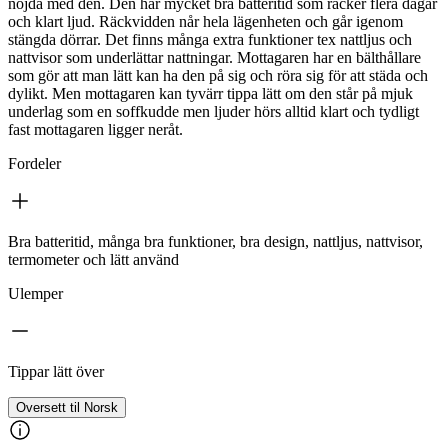
nöjda med den. Den har mycket bra batteritid som räcker flera dagar
och klart ljud. Räckvidden når hela lägenheten och går igenom
stängda dörrar. Det finns många extra funktioner tex nattljus och
nattvisor som underlättar nattningar. Mottagaren har en bälthållare
som gör att man lätt kan ha den på sig och röra sig för att städa och
dylikt. Men mottagaren kan tyvärr tippa lätt om den står på mjuk
underlag som en soffkudde men ljuder hörs alltid klart och tydligt
fast mottagaren ligger neråt.
Fordeler
Bra batteritid, många bra funktioner, bra design, nattljus, nattvisor,
termometer och lätt använd
Ulemper
Tippar lätt över
Oversett til Norsk