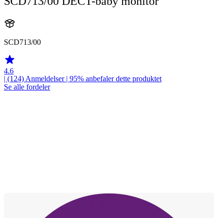
SCD713/00 DECT-baby monitor
SCD713/00
4.6
| (124)
Anmeldelser
| 95% anbefaler dette produktet
Se alle fordeler