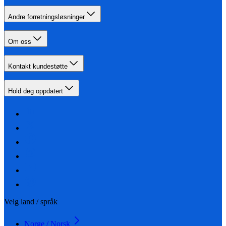
Andre forretningsløsninger
Om oss
Kontakt kundestøtte
Hold deg oppdatert
Velg land / språk
Norge / Norsk