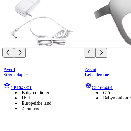
Avent
Avent
Strømadapter
Belteklemme
CP1643/01
CP1664/01
Babymonitorer
Grå
Hvit
Babymonitorer
Europeiske land
2-pinners