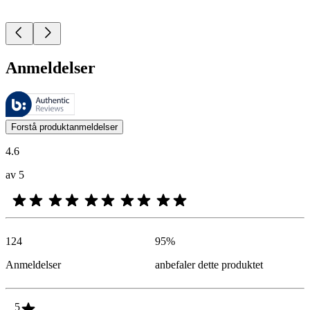
Anmeldelser
Disse anmeldelsene forvaltes av Bazaarvoice og overholder Bazaarvoic
Kundenes meninger i form av produkt- og stjernevurdering er nyttige f
Forstå produktanmeldelser
4.6
av 5
124
95
%
Anmeldelser
anbefaler dette produktet
5