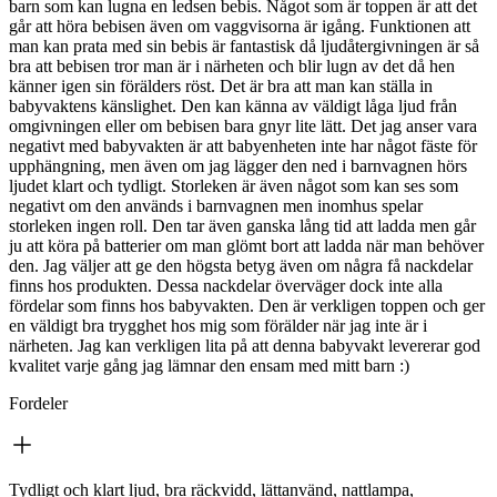
barn som kan lugna en ledsen bebis. Något som är toppen är att det
går att höra bebisen även om vaggvisorna är igång. Funktionen att
man kan prata med sin bebis är fantastisk då ljudåtergivningen är så
bra att bebisen tror man är i närheten och blir lugn av det då hen
känner igen sin förälders röst. Det är bra att man kan ställa in
babyvaktens känslighet. Den kan känna av väldigt låga ljud från
omgivningen eller om bebisen bara gnyr lite lätt. Det jag anser vara
negativt med babyvakten är att babyenheten inte har något fäste för
upphängning, men även om jag lägger den ned i barnvagnen hörs
ljudet klart och tydligt. Storleken är även något som kan ses som
negativt om den används i barnvagnen men inomhus spelar
storleken ingen roll. Den tar även ganska lång tid att ladda men går
ju att köra på batterier om man glömt bort att ladda när man behöver
den. Jag väljer att ge den högsta betyg även om några få nackdelar
finns hos produkten. Dessa nackdelar överväger dock inte alla
fördelar som finns hos babyvakten. Den är verkligen toppen och ger
en väldigt bra trygghet hos mig som förälder när jag inte är i
närheten. Jag kan verkligen lita på att denna babyvakt levererar god
kvalitet varje gång jag lämnar den ensam med mitt barn :)
Fordeler
Tydligt och klart ljud, bra räckvidd, lättanvänd, nattlampa,