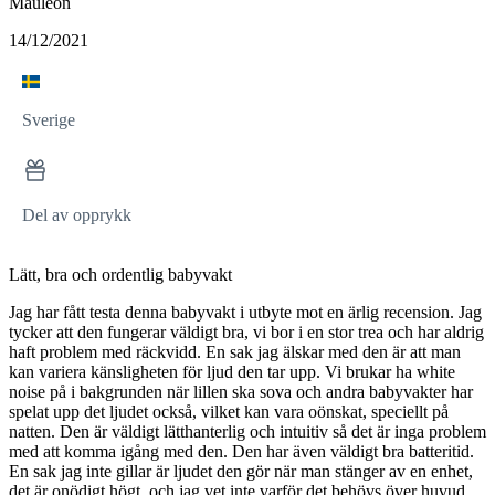
Mauleon
14/12/2021
Sverige
Del av opprykk
Lätt, bra och ordentlig babyvakt
Jag har fått testa denna babyvakt i utbyte mot en ärlig recension. Jag
tycker att den fungerar väldigt bra, vi bor i en stor trea och har aldrig
haft problem med räckvidd. En sak jag älskar med den är att man
kan variera känsligheten för ljud den tar upp. Vi brukar ha white
noise på i bakgrunden när lillen ska sova och andra babyvakter har
spelat upp det ljudet också, vilket kan vara oönskat, speciellt på
natten. Den är väldigt lätthanterlig och intuitiv så det är inga problem
med att komma igång med den. Den har även väldigt bra batteritid.
En sak jag inte gillar är ljudet den gör när man stänger av en enhet,
det är onödigt högt, och jag vet inte varför det behövs över huvud