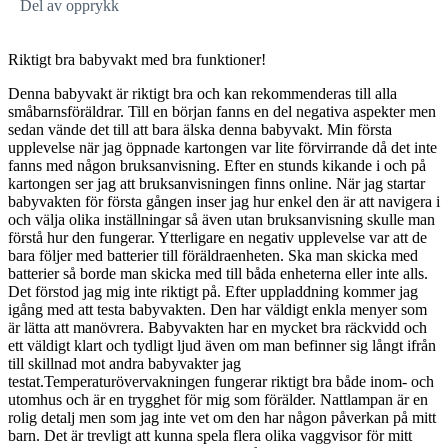
Del av opprykk
Riktigt bra babyvakt med bra funktioner!
Denna babyvakt är riktigt bra och kan rekommenderas till alla
småbarnsföräldrar. Till en början fanns en del negativa aspekter men
sedan vände det till att bara älska denna babyvakt. Min första
upplevelse när jag öppnade kartongen var lite förvirrande då det inte
fanns med någon bruksanvisning. Efter en stunds kikande i och på
kartongen ser jag att bruksanvisningen finns online. När jag startar
babyvakten för första gången inser jag hur enkel den är att navigera i
och välja olika inställningar så även utan bruksanvisning skulle man
förstå hur den fungerar. Ytterligare en negativ upplevelse var att de
bara följer med batterier till föräldraenheten. Ska man skicka med
batterier så borde man skicka med till båda enheterna eller inte alls.
Det förstod jag mig inte riktigt på. Efter uppladdning kommer jag
igång med att testa babyvakten. Den har väldigt enkla menyer som
är lätta att manövrera. Babyvakten har en mycket bra räckvidd och
ett väldigt klart och tydligt ljud även om man befinner sig långt ifrån
till skillnad mot andra babyvakter jag
testat.Temperaturövervakningen fungerar riktigt bra både inom- och
utomhus och är en trygghet för mig som förälder. Nattlampan är en
rolig detalj men som jag inte vet om den har någon påverkan på mitt
barn. Det är trevligt att kunna spela flera olika vaggvisor för mitt