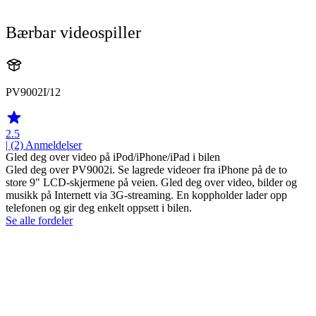
Bærbar videospiller
PV9002I/12
2.5
| (2)
Anmeldelser
Gled deg over video på iPod/iPhone/iPad i bilen
Gled deg over PV9002i. Se lagrede videoer fra iPhone på de to
store 9" LCD-skjermene på veien. Gled deg over video, bilder og
musikk på Internett via 3G-streaming. En koppholder lader opp
telefonen og gir deg enkelt oppsett i bilen.
Se alle fordeler