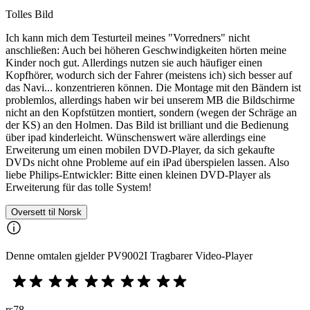
Tolles Bild
Ich kann mich dem Testurteil meines "Vorredners" nicht
anschließen: Auch bei höheren Geschwindigkeiten hörten meine
Kinder noch gut. Allerdings nutzen sie auch häufiger einen
Kopfhörer, wodurch sich der Fahrer (meistens ich) sich besser auf
das Navi... konzentrieren können. Die Montage mit den Bändern ist
problemlos, allerdings haben wir bei unserem MB die Bildschirme
nicht an den Kopfstützen montiert, sondern (wegen der Schräge an
der KS) an den Holmen. Das Bild ist brilliant und die Bedienung
über ipad kinderleicht. Wünschenswert wäre allerdings eine
Erweiterung um einen mobilen DVD-Player, da sich gekaufte
DVDs nicht ohne Probleme auf ein iPad überspielen lassen. Also
liebe Philips-Entwickler: Bitte einen kleinen DVD-Player als
Erweiterung für das tolle System!
Oversett til Norsk
Denne omtalen gjelder PV9002I Tragbarer Video-Player
rs78