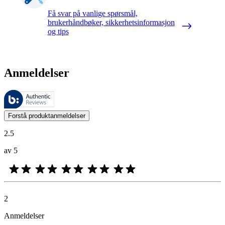
Få svar på vanlige spørsmål,
brukerhåndbøker, sikkerhetsinformasjon
og tips
Anmeldelser
Disse anmeldelsene forvaltes av Bazaarvoice og overholder Bazaarvoic
Kundenes meninger i form av produkt- og stjernevurdering er nyttige f
Forstå produktanmeldelser
2.5
av 5
2
Anmeldelser