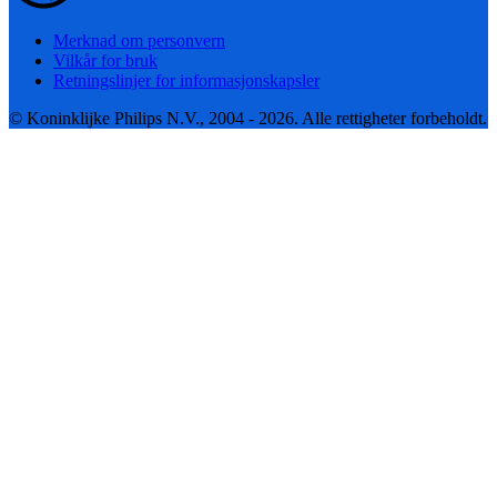
Merknad om personvern
Vilkår for bruk
Retningslinjer for informasjonskapsler
© Koninklijke Philips N.V., 2004 - 2026. Alle rettigheter forbeholdt.