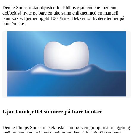
Denne Sonicare-tannbørsten fra Philips gjør tennene mer enn
dobbelt så hvite på bare én uke sammenlignet med en manuell
tannbørste. Fjerner opptil 100 % mer flekker for hvitere tenner på
bare én uke.
Gjør tannkjøttet sunnere på bare to uker
Denne Philips Sonicare elektriske tannbørsten gir optimal rengjøring
mellom tennene og langs tannkjøttranden, slik at du får sunnere