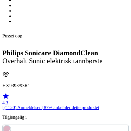
Pusset opp
Philips Sonicare DiamondClean
Overhalt Sonic elektrisk tannbørste
HX9393/93R1
4.3
| (1120)
Anmeldelser
| 87% anbefaler dette produktet
Tilgjengelig i