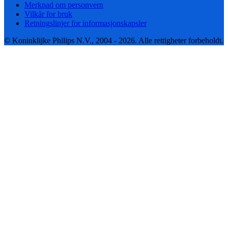
Merknad om personvern
Vilkår for bruk
Retningslinjer for informasjonskapsler
© Koninklijke Philips N.V., 2004 - 2026. Alle rettigheter forbeholdt.