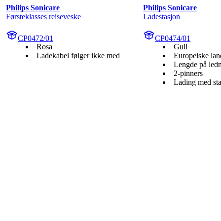
Philips Sonicare
Philips Sonicare
Førsteklasses reiseveske
Ladestasjon
CP0472/01
CP0474/01
Rosa
Gull
Ladekabel følger ikke med
Europeiske lan
Lengde på led
2-pinners
Lading med stat