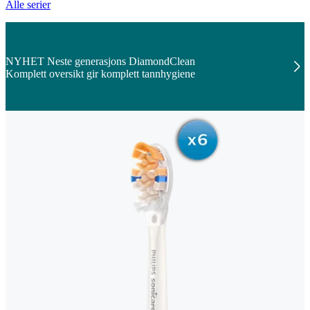
Alle serier
NYHET Neste generasjons DiamondClean
Komplett oversikt gir komplett tannhygiene