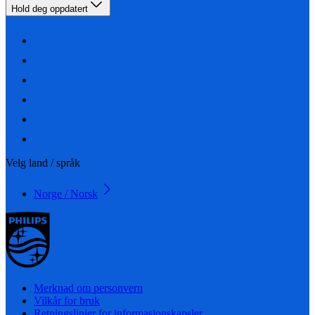
Hold deg oppdatert
Velg land / språk
Norge / Norsk
Merknad om personvern
Vilkår for bruk
Retningslinjer for informasjonskapsler