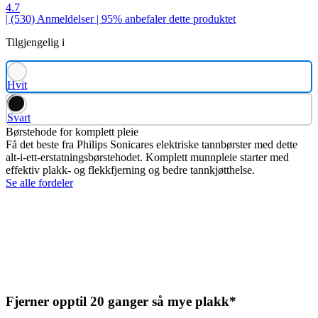
4.7
| (530)
Anmeldelser
| 95% anbefaler dette produktet
Tilgjengelig i
Hvit
Svart
Børstehode for komplett pleie
Få det beste fra Philips Sonicares elektriske tannbørster med dette
alt-i-ett-erstatningsbørstehodet. Komplett munnpleie starter med
effektiv plakk- og flekkfjerning og bedre tannkjøtthelse.
Se alle fordeler
Fjerner opptil 20 ganger så mye plakk*