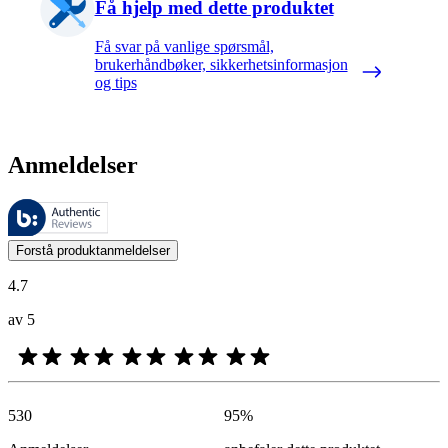
Få hjelp med dette produktet
Få svar på vanlige spørsmål,
brukerhåndbøker, sikkerhetsinformasjon
og tips
Anmeldelser
Disse anmeldelsene forvaltes av Bazaarvoice og overholder Bazaarvoic
Kundenes meninger i form av produkt- og stjernevurdering er nyttige f
Forstå produktanmeldelser
4.7
av 5
530
95
%