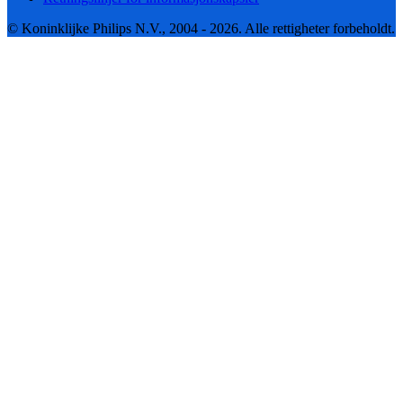
© Koninklijke Philips N.V., 2004 - 2026. Alle rettigheter forbeholdt.