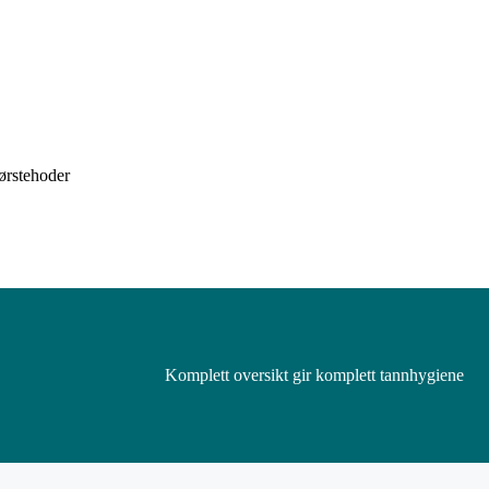
ørstehoder
Komplett oversikt gir komplett tannhygiene