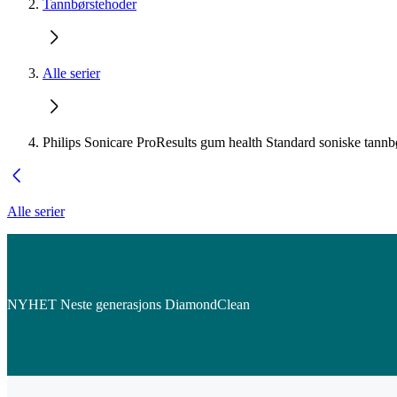
Tannbørstehoder
Alle serier
Philips Sonicare ProResults gum health Standard soniske tannb
Alle serier
NYHET Neste generasjons DiamondClean