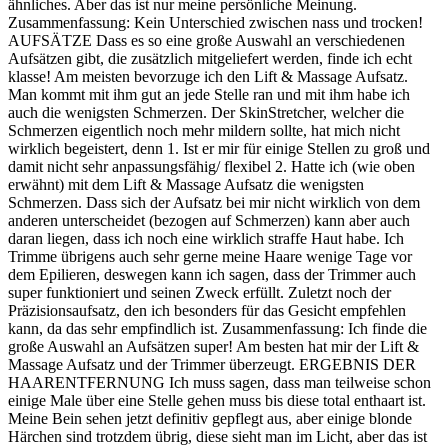
ähnliches. Aber das ist nur meine persönliche Meinung.
Zusammenfassung: Kein Unterschied zwischen nass und trocken!
AUFSÄTZE Dass es so eine große Auswahl an verschiedenen
Aufsätzen gibt, die zusätzlich mitgeliefert werden, finde ich echt
klasse! Am meisten bevorzuge ich den Lift & Massage Aufsatz.
Man kommt mit ihm gut an jede Stelle ran und mit ihm habe ich
auch die wenigsten Schmerzen. Der SkinStretcher, welcher die
Schmerzen eigentlich noch mehr mildern sollte, hat mich nicht
wirklich begeistert, denn 1. Ist er mir für einige Stellen zu groß und
damit nicht sehr anpassungsfähig/ flexibel 2. Hatte ich (wie oben
erwähnt) mit dem Lift & Massage Aufsatz die wenigsten
Schmerzen. Dass sich der Aufsatz bei mir nicht wirklich von dem
anderen unterscheidet (bezogen auf Schmerzen) kann aber auch
daran liegen, dass ich noch eine wirklich straffe Haut habe. Ich
Trimme übrigens auch sehr gerne meine Haare wenige Tage vor
dem Epilieren, deswegen kann ich sagen, dass der Trimmer auch
super funktioniert und seinen Zweck erfüllt. Zuletzt noch der
Präzisionsaufsatz, den ich besonders für das Gesicht empfehlen
kann, da das sehr empfindlich ist. Zusammenfassung: Ich finde die
große Auswahl an Aufsätzen super! Am besten hat mir der Lift &
Massage Aufsatz und der Trimmer überzeugt. ERGEBNIS DER
HAARENTFERNUNG Ich muss sagen, dass man teilweise schon
einige Male über eine Stelle gehen muss bis diese total enthaart ist.
Meine Bein sehen jetzt definitiv gepflegt aus, aber einige blonde
Härchen sind trotzdem übrig, diese sieht man im Licht, aber das ist