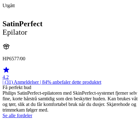
Utgått
SatinPerfect
Epilator
HP6577/00
4.2
| (31)
Anmeldelser
| 84% anbefaler dette produktet
Få perfekt hud
Philips SatinPerfect-epilatoren med SkinPerfect-systemet fjerner selv
fine, korte hårstrå samtidig som den beskytter huden. Kan brukes våt
og tørr, slik at du får komfortabel bruk når du dusjer. Skjærehode og
trimmekam følger med.
Se alle fordeler