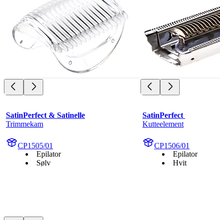
SatinPerfect & Satinelle
SatinPerfect 
Trimmekam
Kutteelement
CP1505/01
CP1506/01
Epilator
Epilator
Sølv
Hvit