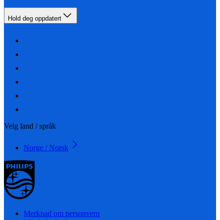
Hold deg oppdatert
Velg land / språk
Norge / Norsk
Merknad om personvern