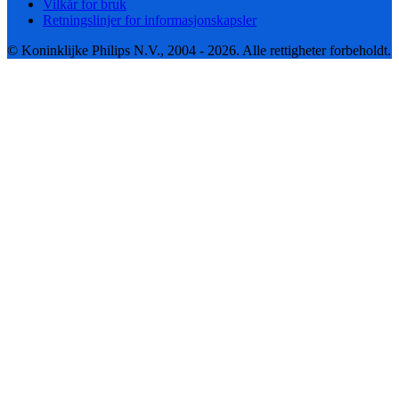
Vilkår for bruk
Retningslinjer for informasjonskapsler
© Koninklijke Philips N.V., 2004 - 2026. Alle rettigheter forbeholdt.