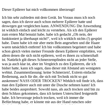
Dieser Epilierer hat mich vollkommen überzeugt!
Ich bin sehr zufrieden mit dem Gerät. Im Voraus muss ich noch
sagen, dass ich davor auch schon mehrere Epilierer hatte und
deswegen gut vergleichen kann. ANWENDUNG Die Anwendung
ist wirklich einfach und leicht zu verstehen. Als ich den Epilierer
zum ersten Mal benutzt habe, habe ich gedacht „Oh nein, der
funktioniert ja überhaupt nicht!“, weil ich wirklich nichts (!) gespürt
habe. Dann habe ich mir aber mein Bein angesehen und die Haare
waren tatsächlich entfernt! Ich bin vollkommen begeistert und habe
schon gleich vielen meiner Freunde diesen Epilierer empfohlen, vor
allem denen die sich nicht epilieren, weil es ihnen zu schmerzhaft
ist. Natürlich gilt dieses Schmerzempfinden nicht an jeder Stelle,
was ja auch klar ist, aber im Vergleich zu den Epilierern, die ich
bisher hatte, kann ich sagen, dass dieser mit Abstand am wenigsten
wehtut. Zusammenfassung: keine Schmerzen!, Extrem einfache
Bedienung, auch für die, die sich mit Technik nicht so gut
auskennen! NASS ODER TROCKEN? Wirklich toll finde ich, dass
man den Epilierer auch mit unter die Dusche nehmen kann! Ich
habe beides ausprobiert. Sowohl nass, als auch trocken und bin zu
dem Schluss gekommen, dass ich keinen Unterschied festgestellt
habe. Ich bevorzuge jedoch trocken, weil ich immer die
Befürchtung habe, er könnte mir aus der Hand rutschen oder