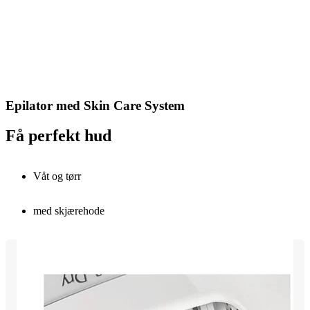
Epilator med Skin Care System
Få perfekt hud
Våt og tørr
med skjærehode