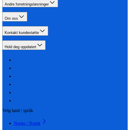
Andre forretningsløsninger
Om oss
Kontakt kundestøtte
Hold deg oppdatert
Velg land / språk
Norge / Norsk