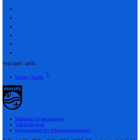
Velg land / språk
Norge / Norsk
Merknad om personvern
Vilkår for bruk
Retningslinjer for informasjonskapsler