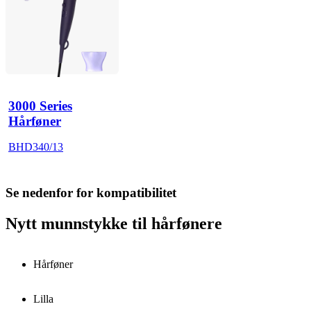
3000 Series
Hårføner
BHD340/13
Se nedenfor for kompatibilitet
Nytt munnstykke til hårfønere
Hårføner
Lilla