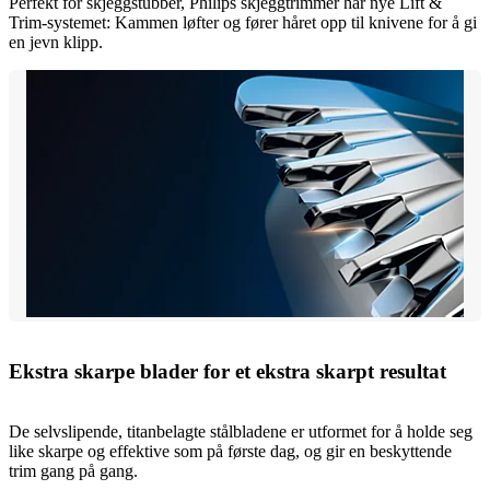
Perfekt for skjeggstubber, Philips skjeggtrimmer har nye Lift &
Trim-systemet: Kammen løfter og fører håret opp til knivene for å gi
en jevn klipp.
Ekstra skarpe blader for et ekstra skarpt resultat
De selvslipende, titanbelagte stålbladene er utformet for å holde seg
like skarpe og effektive som på første dag, og gir en beskyttende
trim gang på gang.