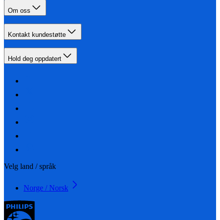
Om oss
Kontakt kundestøtte
Hold deg oppdatert
Velg land / språk
Norge / Norsk