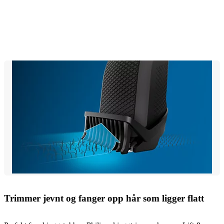
Trimmer jevnt og fanger opp hår som ligger flatt