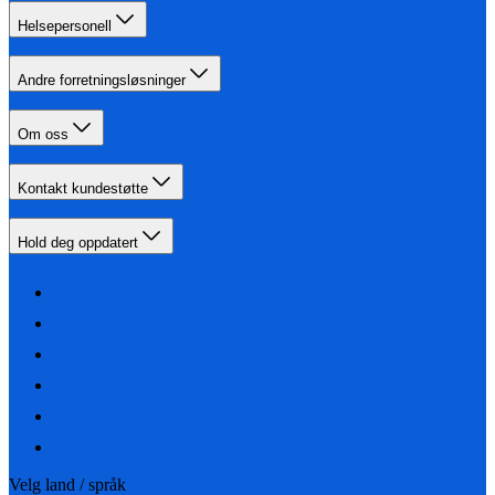
Helsepersonell
Andre forretningsløsninger
Om oss
Kontakt kundestøtte
Hold deg oppdatert
Velg land / språk