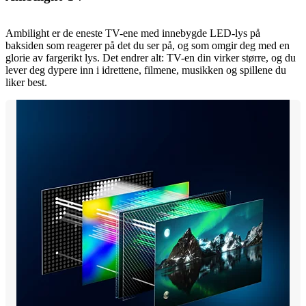
Ambilight er de eneste TV-ene med innebygde LED-lys på
baksiden som reagerer på det du ser på, og som omgir deg med en
glorie av fargerikt lys. Det endrer alt: TV-en din virker større, og du
lever deg dypere inn i idrettene, filmene, musikken og spillene du
liker best.