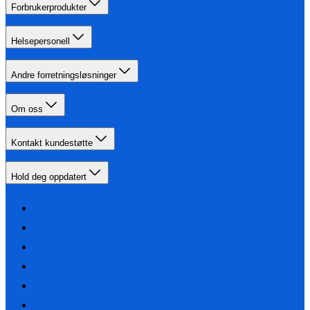
Forbrukerprodukter
Helsepersonell
Andre forretningsløsninger
Om oss
Kontakt kundestøtte
Hold deg oppdatert