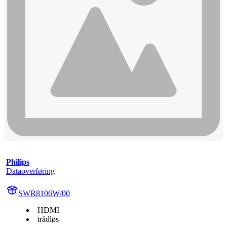
Philips
Dataoverføring
SWR8106W/00
HDMI
trådløs