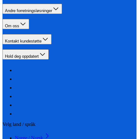
Andre forretningsløsninger
Om oss
Kontakt kundestøtte
Hold deg oppdatert
Velg land / språk
Norge / Norsk