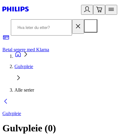
Betal senere med Klarna
1
Gulvpleie
Alle serier
Gulvpleie
Gulvpleie
(
0
)