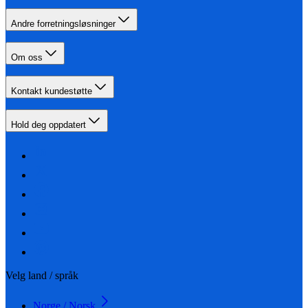
Andre forretningsløsninger
Om oss
Kontakt kundestøtte
Hold deg oppdatert
Velg land / språk
Norge / Norsk