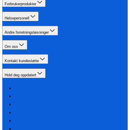
Forbrukerprodukter
Helsepersonell
Andre forretningsløsninger
Om oss
Kontakt kundestøtte
Hold deg oppdatert