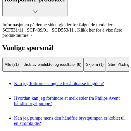
Informasjonen på denne siden gjelder for følgende modeller:
SCF531/11
,
SCF439/01
,
SCD553/11
.
Klikk her for å vise flere
produktnumre ›
Vanlige spørsmål
Alle (21)
Bruk av produktet og resultater (8)
Skjerm (1)
Strøm/lading/b
Kan jeg forkorte slangene for å tilpasse lengden?
Hvordan kan jeg forhindre at melk søler fra Philips Avent
håndfri brystpumpe?
Kan jeg pumpe mens den håndfrie brystpumpen er koblet til
en strømkilde?