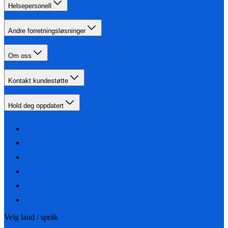
Helsepersonell
Andre forretningsløsninger
Om oss
Kontakt kundestøtte
Hold deg oppdatert
Velg land / språk