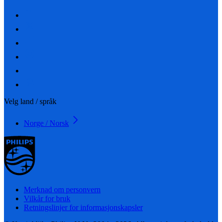
Velg land / språk
Norge / Norsk
Merknad om personvern
Vilkår for bruk
Retningslinjer for informasjonskapsler