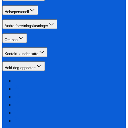
Helsepersonell
Andre forretningsløsninger
Om oss
Kontakt kundestøtte
Hold deg oppdatert