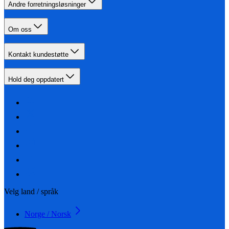
Andre forretningsløsninger
Om oss
Kontakt kundestøtte
Hold deg oppdatert
Velg land / språk
Norge / Norsk