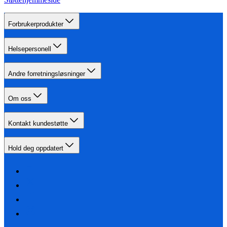
Forbrukerprodukter
Helsepersonell
Andre forretningsløsninger
Om oss
Kontakt kundestøtte
Hold deg oppdatert