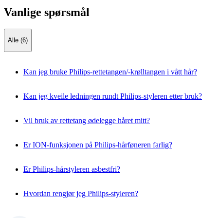
Vanlige spørsmål
Alle (6)
Kan jeg bruke Philips-rettetangen/-krølltangen i vått hår?
Kan jeg kveile ledningen rundt Philips-styleren etter bruk?
Vil bruk av rettetang ødelegge håret mitt?
Er ION-funksjonen på Philips-hårføneren farlig?
Er Philips-hårstyleren asbestfri?
Hvordan rengjør jeg Philips-styleren?