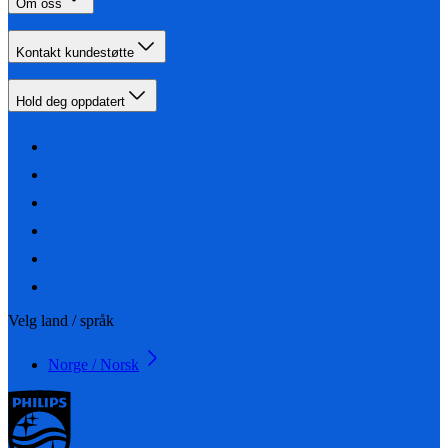
Om oss
Kontakt kundestøtte
Hold deg oppdatert
Velg land / språk
Norge / Norsk