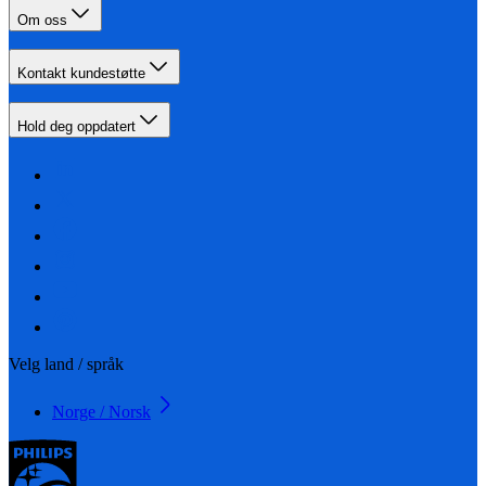
Om oss
Kontakt kundestøtte
Hold deg oppdatert
Velg land / språk
Norge / Norsk