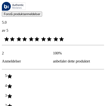
Disse anmeldelsene forvaltes av Bazaarvoice og overholder Bazaarvoic
Kundenes meninger i form av produkt- og stjernevurdering er nyttige f
Forstå produktanmeldelser
5.0
av 5
2
100
%
Anmeldelser
anbefaler dette produktet
5
4
3
2