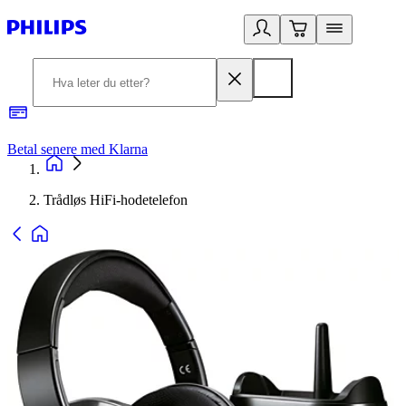
Betal senere med Klarna
1
Trådløs HiFi-hodetelefon