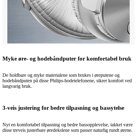
Myke øre- og hodebåndputer for komfortabel bruk
De holdbare og myke materialene som brukes i øreputene og
hodebåndputen på disse Philips-hodetelefonene, sikrer komfort ved
langvarig bruk.
3-veis justering for bedre tilpasning og bassytelse
Nyt en komfortabel tilpasning og bedre bassopplevelse, takket være
disse treveis justerbare øredekslene som passer naturlig rundt ørene.