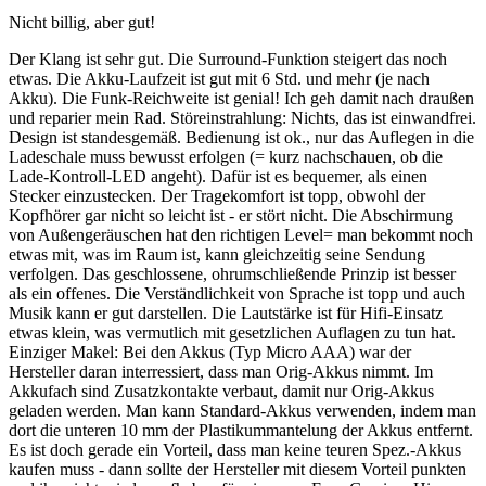
Nicht billig, aber gut!
Der Klang ist sehr gut. Die Surround-Funktion steigert das noch
etwas. Die Akku-Laufzeit ist gut mit 6 Std. und mehr (je nach
Akku). Die Funk-Reichweite ist genial! Ich geh damit nach draußen
und reparier mein Rad. Störeinstrahlung: Nichts, das ist einwandfrei.
Design ist standesgemäß. Bedienung ist ok., nur das Auflegen in die
Ladeschale muss bewusst erfolgen (= kurz nachschauen, ob die
Lade-Kontroll-LED angeht). Dafür ist es bequemer, als einen
Stecker einzustecken. Der Tragekomfort ist topp, obwohl der
Kopfhörer gar nicht so leicht ist - er stört nicht. Die Abschirmung
von Außengeräuschen hat den richtigen Level= man bekommt noch
etwas mit, was im Raum ist, kann gleichzeitig seine Sendung
verfolgen. Das geschlossene, ohrumschließende Prinzip ist besser
als ein offenes. Die Verständlichkeit von Sprache ist topp und auch
Musik kann er gut darstellen. Die Lautstärke ist für Hifi-Einsatz
etwas klein, was vermutlich mit gesetzlichen Auflagen zu tun hat.
Einziger Makel: Bei den Akkus (Typ Micro AAA) war der
Hersteller daran interressiert, dass man Orig-Akkus nimmt. Im
Akkufach sind Zusatzkontakte verbaut, damit nur Orig-Akkus
geladen werden. Man kann Standard-Akkus verwenden, indem man
dort die unteren 10 mm der Plastikummantelung der Akkus entfernt.
Es ist doch gerade ein Vorteil, dass man keine teuren Spez.-Akkus
kaufen muss - dann sollte der Hersteller mit diesem Vorteil punkten