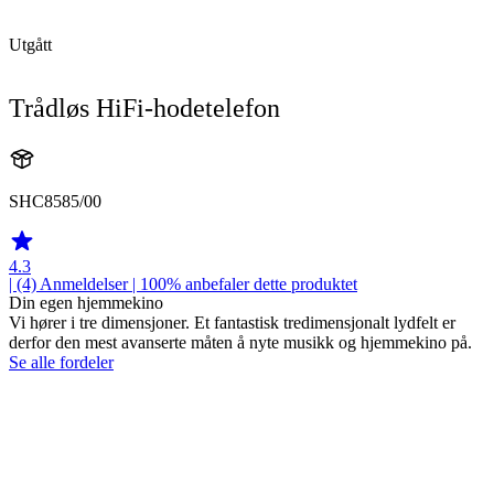
Utgått
Trådløs HiFi-hodetelefon
SHC8585/00
4.3
| (4)
Anmeldelser
| 100% anbefaler dette produktet
Din egen hjemmekino
Vi hører i tre dimensjoner. Et fantastisk tredimensjonalt lydfelt er
derfor den mest avanserte måten å nyte musikk og hjemmekino på.
Se alle fordeler