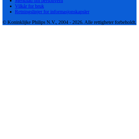
Merknad om personvern
Vilkår for bruk
Retningslinjer for informasjonskapsler
© Koninklijke Philips N.V., 2004 - 2026. Alle rettigheter forbeholdt.