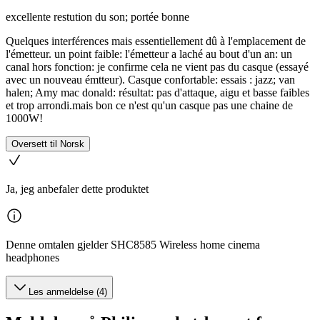
excellente restution du son; portée bonne
Quelques interférences mais essentiellement dû à l'emplacement de
l'émetteur. un point faible: l'émetteur a laché au bout d'un an: un
canal hors fonction: je confirme cela ne vient pas du casque (essayé
avec un nouveau émtteur). Casque confortable: essais : jazz; van
halen; Amy mac donald: résultat: pas d'attaque, aigu et basse faibles
et trop arrondi.mais bon ce n'est qu'un casque pas une chaine de
1000W!
Oversett til Norsk
Ja, jeg anbefaler dette produktet
Denne omtalen gjelder SHC8585 Wireless home cinema
headphones
Les anmeldelse (4)