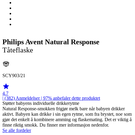
Philips Avent Natural Response
Tåteflaske
SCY903/21
4.7
| (382)
Anmeldelser
| 97% anbefaler dette produktet
Støtter babyens individuelle drikkerytme
Natural Response-smokken frigjør melk bare når babyen drikker
aktivt. Babyen kan drikke i sin egen rytme, som fra brystet, noe som
gjør det enkelt å kombinere amming og flaskemating. Det er viktig å
finne riktig smokk. Du finner mer informasjon nedenfor.
Se alle fordeler