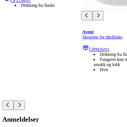
CP1238/01
Drikking fra flaske
Avent
Skrueing for tåteflaske
CP9926/01
Drikking fra fl
Fungerer kun m
smokk og lokk
Hvit
Anmeldelser