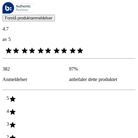
Disse anmeldelsene forvaltes av Bazaarvoice og overholder Bazaarvoic
Kundenes meninger i form av produkt- og stjernevurdering er nyttige f
Forstå produktanmeldelser
4.7
av 5
382
97
%
Anmeldelser
anbefaler dette produktet
5
4
3
2