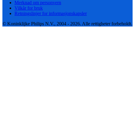
Merknad om personvern
Vilkår for bruk
Retningslinjer for informasjonskapsler
© Koninklijke Philips N.V., 2004 - 2026. Alle rettigheter forbeholdt.