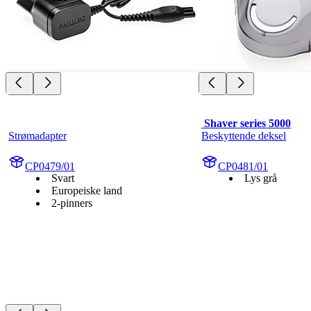
 Shaver series 5000
Strømadapter
Beskyttende deksel
CP0479/01
CP0481/01
Svart
Lys grå
Europeiske land
2-pinners