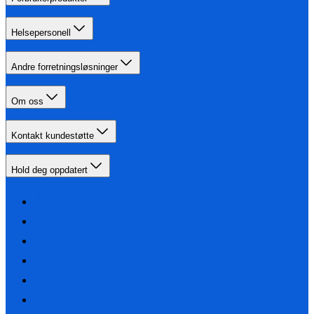
Helsepersonell
Andre forretningsløsninger
Om oss
Kontakt kundestøtte
Hold deg oppdatert