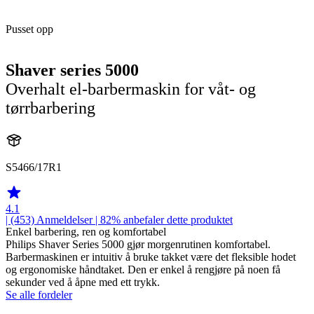
Pusset opp
Shaver series 5000
Overhalt el-barbermaskin for våt- og
tørrbarbering
S5466/17R1
4.1
| (453)
Anmeldelser
| 82% anbefaler dette produktet
Enkel barbering, ren og komfortabel
Philips Shaver Series 5000 gjør morgenrutinen komfortabel.
Barbermaskinen er intuitiv å bruke takket være det fleksible hodet
og ergonomiske håndtaket. Den er enkel å rengjøre på noen få
sekunder ved å åpne med ett trykk.
Se alle fordeler