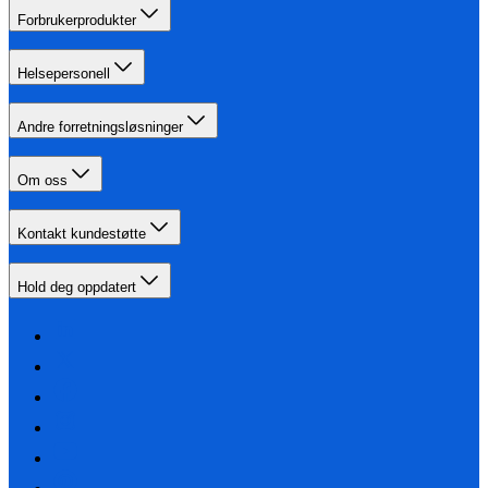
Forbrukerprodukter
Helsepersonell
Andre forretningsløsninger
Om oss
Kontakt kundestøtte
Hold deg oppdatert