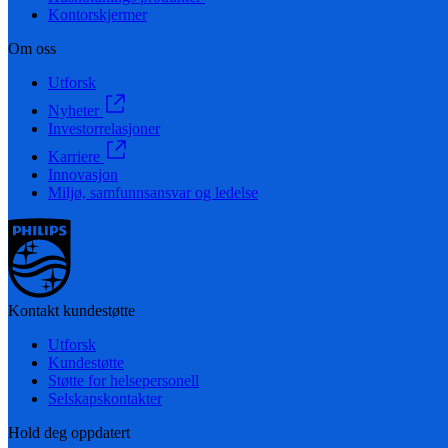
Kontorskjermer
Om oss
Utforsk
Nyheter
Investorrelasjoner
Karriere
Innovasjon
Miljø, samfunnsansvar og ledelse
Kontakt kundestøtte
Utforsk
Kundestøtte
Støtte for helsepersonell
Selskapskontakter
Hold deg oppdatert