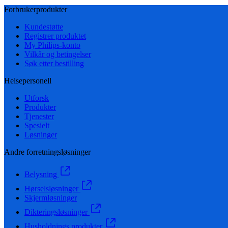
Forbrukerprodukter
Kundestøtte
Registrer produktet
My Philips-konto
Vilkår og betingelser
Søk etter bestilling
Helsepersonell
Utforsk
Produkter
Tjenester
Spesielt
Løsninger
Andre forretningsløsninger
Belysning
Hørselsløsninger
Skjermløsninger
Dikteringsløsninger
Husholdnings produkter