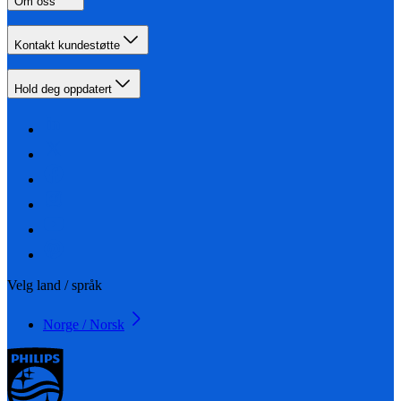
Om oss
Kontakt kundestøtte
Hold deg oppdatert
Velg land / språk
Norge / Norsk