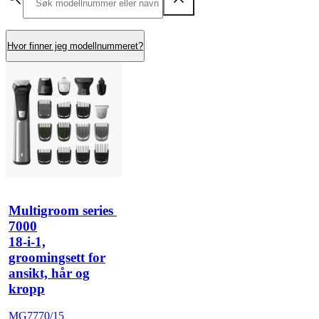
Hvor finner jeg modellnummeret?
Multigroom series 
7000
18-i-1,
groomingsett for
ansikt, hår og
kropp
MG7770/15