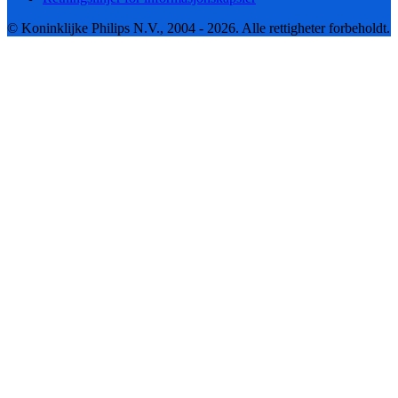
© Koninklijke Philips N.V., 2004 - 2026. Alle rettigheter forbeholdt.