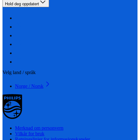
Hold deg oppdatert
Velg land / språk
Norge / Norsk
Merknad om personvern
Vilkår for bruk
Retningslinjer for informasjonskapsler