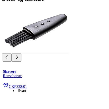
Shavers
Rensebørste
CRP338/01
Svart