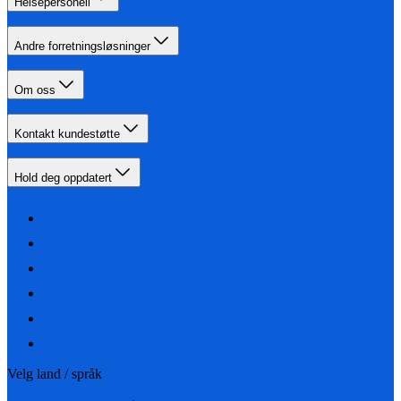
Helsepersonell
Andre forretningsløsninger
Om oss
Kontakt kundestøtte
Hold deg oppdatert
Velg land / språk