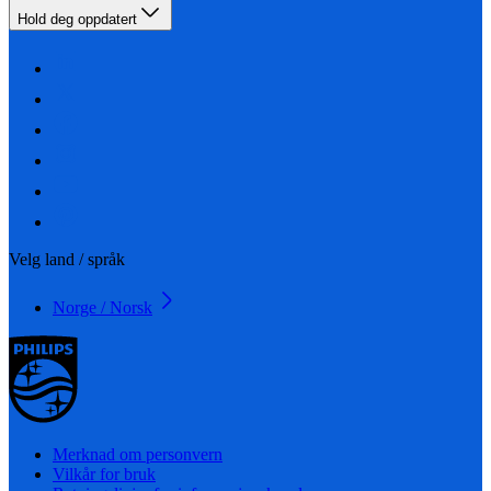
Hold deg oppdatert
Velg land / språk
Norge / Norsk
Merknad om personvern
Vilkår for bruk