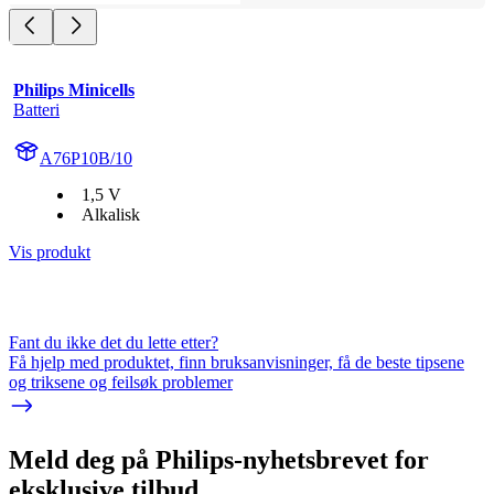
Philips Minicells
Batteri
A76P10B/10
1,5 V
Alkalisk
Vis produkt
Fant du ikke det du lette etter?
Få hjelp med produktet, finn bruksanvisninger, få de beste tipsene
og triksene og feilsøk problemer
Meld deg på Philips-nyhetsbrevet for
eksklusive tilbud