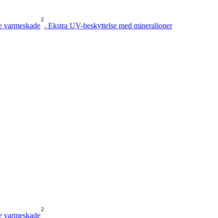
2
re varmeskade
. Ekstra UV-beskyttelse med mineralioner
2
re varmeskade