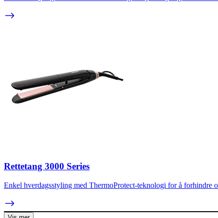
Rettetang 3000 Series
Enkel hverdagsstyling med ThermoProtect-teknologi for å forhindre 
Vis mer