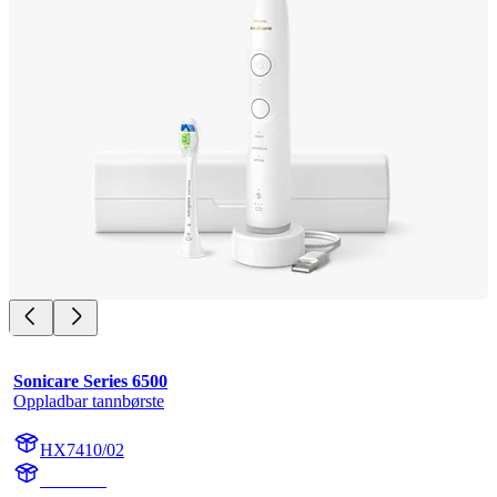
Sonicare Series 6500
Oppladbar tannbørste
HX7410/02
HX741A