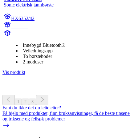
Sonic elektrisk tannbørste
HX6352/42
HX6350
HX6340
Innebygd Bluetooth®
Veiledningsapp
To børstehoder
2 moduser
Vis produkt
1
2
3
Fant du ikke det du lette etter?
Få hjelp med produktet, finn bruksanvisninger, få de beste tipsene
og triksene og feilsøk problemer