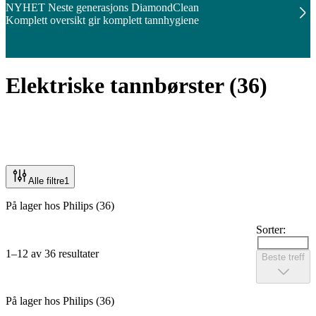
NYHET Neste generasjons DiamondClean
Komplett oversikt gir komplett tannhygiene
Elektriske tannbørster
(
36
)
Alle filtre
1
På lager hos Philips (36)
Sorter:
1–12 av 36 resultater
Beste treff
På lager hos Philips (36)