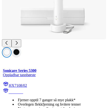
Sonicare Series 5300
Oppladbar tannbørste
HX7108/02
HX710A
Fjerner opptil 7 ganger så mye plakk*
Overlegen flekkfjerning og hvitere tenner