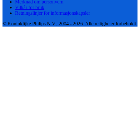
Merknad om personvern
Vilkår for bruk
Retningslinjer for informasjonskapsler
© Koninklijke Philips N.V., 2004 - 2026. Alle rettigheter forbeholdt.