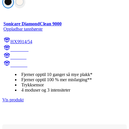
Sonicare DiamondClean 9000
Oppladbar tannbørste
HX9914/54
HX991B
HX9918
HX991B
Fjerner opptil 10 ganger så mye plakk*
Fjerner opptil 100 % mer misfarging**
Trykksensor
4 moduser og 3 intensiteter
Vis produkt