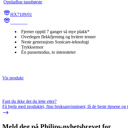
Oppladbar tannbørste
HX7109/01
HX710A
Fjerner opptil 7 ganger så mye plakk*
Overlegen flekkfjerning og hvitere tenner
Neste generasjons Sonicare-teknologi
Trykksensor
Én pussemodus, to intensiteter
Vis produkt
Fant du ikke det du lette etter?
Få hjelp med produktet, finn bruksanvisninger, få de beste tipsene og 
Meld deg på Philips-nyhetsbrevet for