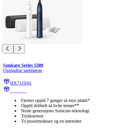
Sonicare Series 5500
Oppladbar tannbørste
HX7119/01
HX711A
Fjerner opptil 7 ganger så mye plakk*
Opptil dobbelt så hvite tenner**
Neste generasjons Sonicare-teknologi
Trykksensor
To pussemoduser og en intensitet