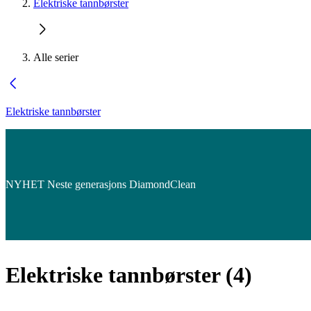
Elektriske tannbørster
Alle serier
Elektriske tannbørster
NYHET Neste generasjons DiamondClean
Elektriske tannbørster
(
4
)