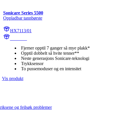
Sonicare Series 5500
Oppladbar tannbørste
HX7113/01
HX711D
Fjerner opptil 7 ganger så mye plakk*
Opptil dobbelt så hvite tenner**
Neste generasjons Sonicare-teknologi
Trykksensor
To pussemoduser og en intensitet
Vis produkt
triksene og feilsøk problemer