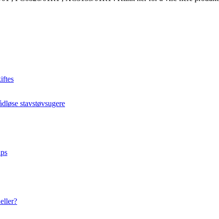
iftes
rådløse stavstøvsugere
ips
eller?