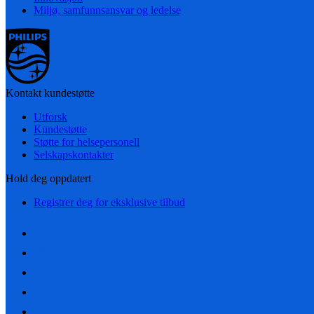
Miljø, samfunnsansvar og ledelse
Kontakt kundestøtte
Utforsk
Kundestøtte
Støtte for helsepersonell
Selskapskontakter
Hold deg oppdatert
Registrer deg for eksklusive tilbud