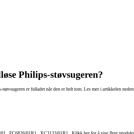
dløse Philips-støvsugeren?
s-støvsugeren er fulladet når den er helt tom. Les mer i artikkelen neden
/01
,
FC6826/01R1
,
XC3133/01R1
.
Klikk her for å vise flere produ