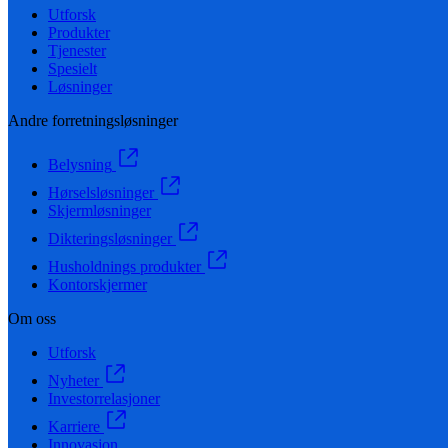
Utforsk
Produkter
Tjenester
Spesielt
Løsninger
Andre forretningsløsninger
Belysning
Hørselsløsninger
Skjermløsninger
Dikteringsløsninger
Husholdnings produkter
Kontorskjermer
Om oss
Utforsk
Nyheter
Investorrelasjoner
Karriere
Innovasjon