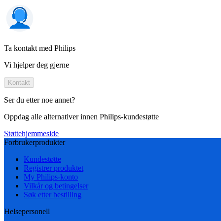
Ta kontakt med Philips
Vi hjelper deg gjerne
Kontakt
Ser du etter noe annet?
Oppdag alle alternativer innen Philips-kundestøtte
Støttehjemmeside
Forbrukerprodukter
Kundestøtte
Registrer produktet
My Philips-konto
Vilkår og betingelser
Søk etter bestilling
Helsepersonell