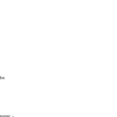
for.
ktnumre ›