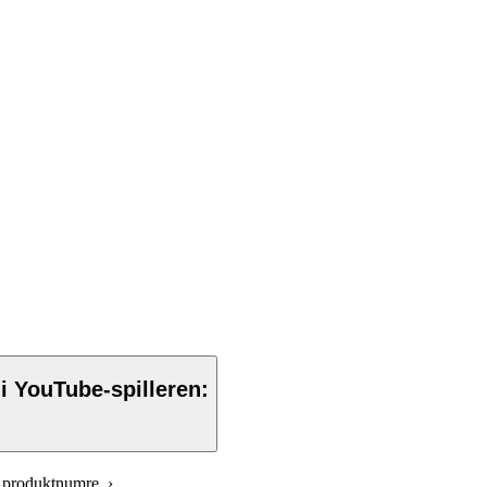
 i YouTube-spilleren:
re produktnumre ›