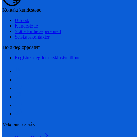
Kontakt kundestøtte
Utforsk
Kundestøtte
Støtte for helsepersonell
Selskapskontakter
Hold deg oppdatert
Registrer deg for eksklusive tilbud
Velg land / språk