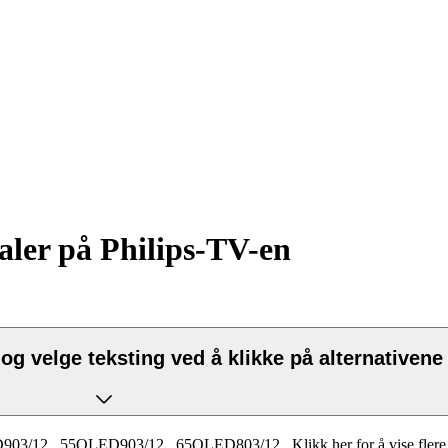
aler på Philips-TV-en
g velge teksting ved å klikke på alternativene
903/12
,
55OLED903/12
,
65OLED803/12
.
Klikk her for å vise fle