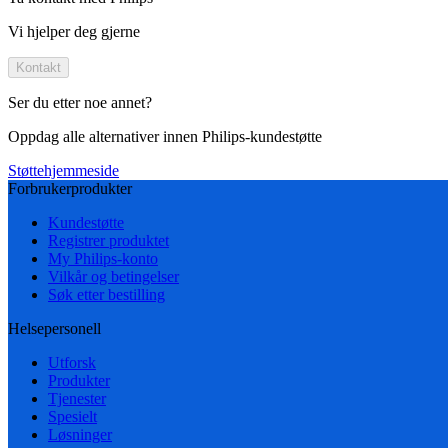
Vi hjelper deg gjerne
Kontakt
Ser du etter noe annet?
Oppdag alle alternativer innen Philips-kundestøtte
Støttehjemmeside
Forbrukerprodukter
Kundestøtte
Registrer produktet
My Philips-konto
Vilkår og betingelser
Søk etter bestilling
Helsepersonell
Utforsk
Produkter
Tjenester
Spesielt
Løsninger