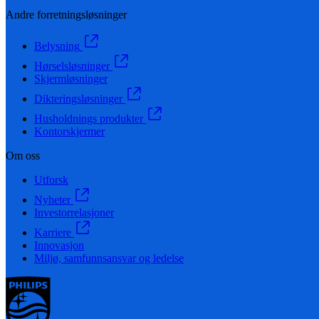
Andre forretningsløsninger
Belysning
Hørselsløsninger
Skjermløsninger
Dikteringsløsninger
Husholdnings produkter
Kontorskjermer
Om oss
Utforsk
Nyheter
Investorrelasjoner
Karriere
Innovasjon
Miljø, samfunnsansvar og ledelse