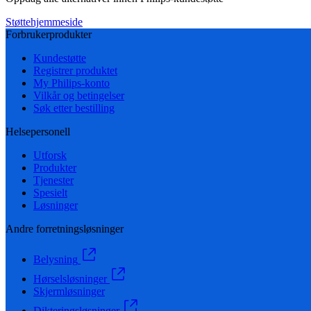
Støttehjemmeside
Forbrukerprodukter
Kundestøtte
Registrer produktet
My Philips-konto
Vilkår og betingelser
Søk etter bestilling
Helsepersonell
Utforsk
Produkter
Tjenester
Spesielt
Løsninger
Andre forretningsløsninger
Belysning
Hørselsløsninger
Skjermløsninger
Dikteringsløsninger