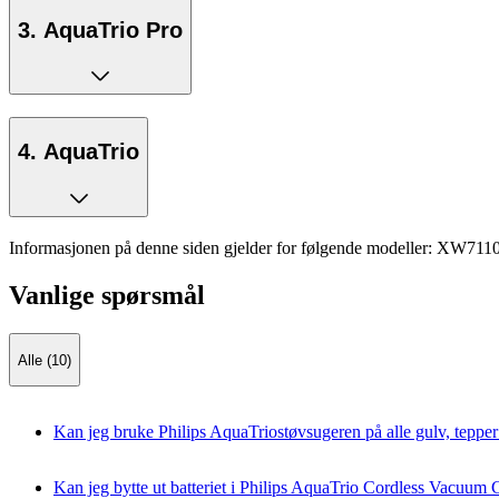
3. AquaTrio Pro
4. AquaTrio
Informasjonen på denne siden gjelder for følgende modeller:
XW7110
Vanlige spørsmål
Alle (10)
Kan jeg bruke Philips AquaTriostøvsugeren på alle gulv, tepper
Kan jeg bytte ut batteriet i Philips AquaTrio Cordless Vacuum 