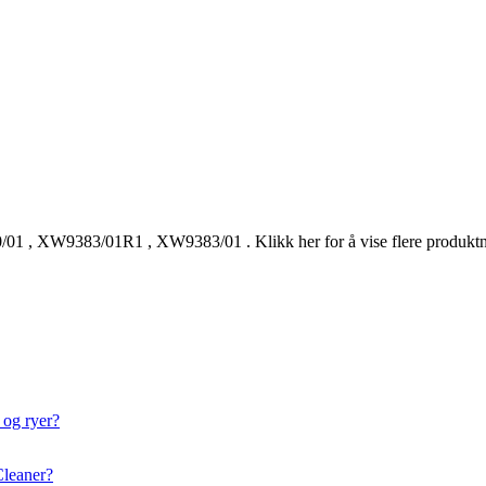
/01
,
XW9383/01R1
,
XW9383/01
.
Klikk her for å vise flere produk
 og ryer?
Cleaner?