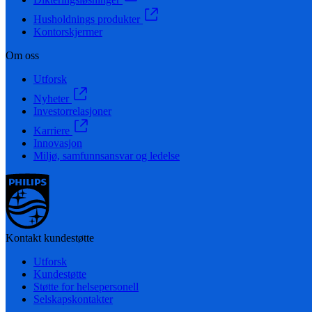
Husholdnings produkter
Kontorskjermer
Om oss
Utforsk
Nyheter
Investorrelasjoner
Karriere
Innovasjon
Miljø, samfunnsansvar og ledelse
Kontakt kundestøtte
Utforsk
Kundestøtte
Støtte for helsepersonell
Selskapskontakter