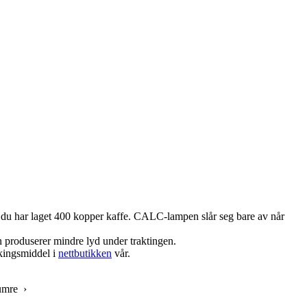
t du har laget 400 kopper kaffe. CALC-lampen slår seg bare av når
 produserer mindre lyd under traktingen.
kingsmiddel i
nettbutikken
vår.
numre ›