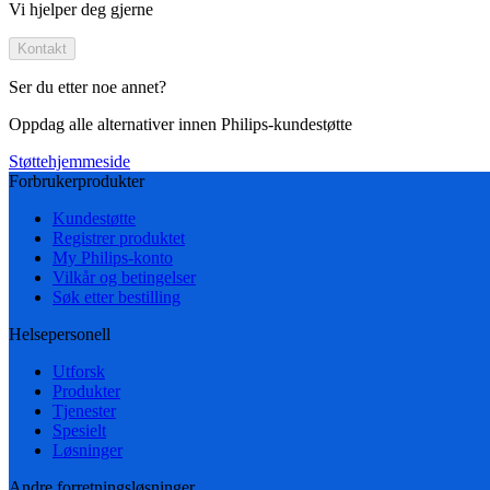
Vi hjelper deg gjerne
Kontakt
Ser du etter noe annet?
Oppdag alle alternativer innen Philips-kundestøtte
Støttehjemmeside
Forbrukerprodukter
Kundestøtte
Registrer produktet
My Philips-konto
Vilkår og betingelser
Søk etter bestilling
Helsepersonell
Utforsk
Produkter
Tjenester
Spesielt
Løsninger
Andre forretningsløsninger