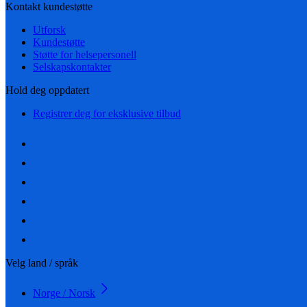
Kontakt kundestøtte
Utforsk
Kundestøtte
Støtte for helsepersonell
Selskapskontakter
Hold deg oppdatert
Registrer deg for eksklusive tilbud
Velg land / språk
Norge / Norsk