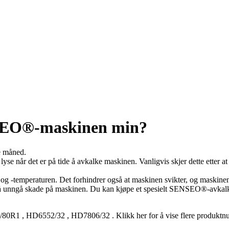
NSEO®-maskinen min?
e måned.
e når det er på tide å avkalke maskinen. Vanligvis skjer dette etter a
g -temperaturen. Det forhindrer også at maskinen svikter, og maskinen
or å unngå skade på maskinen. Du kan kjøpe et spesielt SENSEO®-avkal
/80R1
,
HD6552/32
,
HD7806/32
.
Klikk her for å vise flere produkt