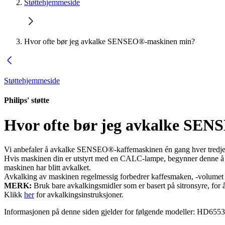
Støttehjemmeside
Hvor ofte bør jeg avkalke SENSEO®-maskinen min?
Støttehjemmeside
Philips' støtte
Hvor ofte bør jeg avkalke SE
Vi anbefaler å avkalke SENSEO®-kaffemaskinen én gang hver tredj
Hvis maskinen din er utstyrt med en CALC-lampe, begynner denne å lys
maskinen har blitt avkalket.
Avkalking av maskinen regelmessig forbedrer kaffesmaken, -volumet o
MERK:
Bruk bare avkalkingsmidler som er basert på sitronsyre, f
Klikk
her
for avkalkingsinstruksjoner.
Informasjonen på denne siden gjelder for følgende modeller:
HD6553