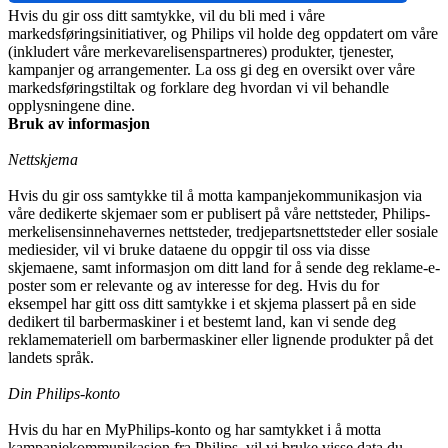
Hvis du gir oss ditt samtykke, vil du bli med i våre 
markedsføringsinitiativer, og Philips vil holde deg oppdatert om våre 
(inkludert våre merkevarelisenspartneres) produkter, tjenester, 
kampanjer og arrangementer. La oss gi deg en oversikt over våre 
markedsføringstiltak og forklare deg hvordan vi vil behandle 
opplysningene dine.
Bruk av informasjon
Nettskjema
Hvis du gir oss samtykke til å motta kampanjekommunikasjon via 
våre dedikerte skjemaer som er publisert på våre nettsteder, Philips-
merkelisensinnehavernes nettsteder, tredjepartsnettsteder eller sosiale 
mediesider, vil vi bruke dataene du oppgir til oss via disse 
skjemaene, samt informasjon om ditt land for å sende deg reklame-e-
poster som er relevante og av interesse for deg. Hvis du for 
eksempel har gitt oss ditt samtykke i et skjema plassert på en side 
dedikert til barbermaskiner i et bestemt land, kan vi sende deg 
reklamemateriell om barbermaskiner eller lignende produkter på det 
landets språk.
Din Philips-konto
Hvis du har en MyPhilips-konto og har samtykket i å motta 
kampanjekommunikasjon fra Philips, vil vi bruke visse data du 