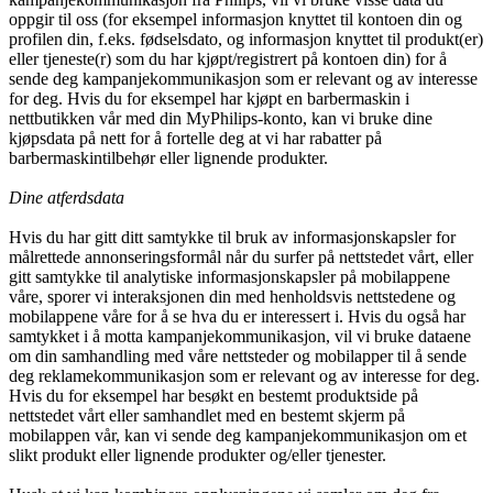
oppgir til oss (for eksempel informasjon knyttet til kontoen din og 
profilen din, f.eks. fødselsdato, og informasjon knyttet til produkt(er) 
eller tjeneste(r) som du har kjøpt/registrert på kontoen din) for å 
sende deg kampanjekommunikasjon som er relevant og av interesse 
for deg. Hvis du for eksempel har kjøpt en barbermaskin i 
nettbutikken vår med din MyPhilips-konto, kan vi bruke dine 
kjøpsdata på nett for å fortelle deg at vi har rabatter på 
barbermaskintilbehør eller lignende produkter.
Dine atferdsdata
Hvis du har gitt ditt samtykke til bruk av informasjonskapsler for 
målrettede annonseringsformål når du surfer på nettstedet vårt, eller 
gitt samtykke til analytiske informasjonskapsler på mobilappene 
våre, sporer vi interaksjonen din med henholdsvis nettstedene og 
mobilappene våre for å se hva du er interessert i. Hvis du også har 
samtykket i å motta kampanjekommunikasjon, vil vi bruke dataene 
om din samhandling med våre nettsteder og mobilapper til å sende 
deg reklamekommunikasjon som er relevant og av interesse for deg. 
Hvis du for eksempel har besøkt en bestemt produktside på 
nettstedet vårt eller samhandlet med en bestemt skjerm på 
mobilappen vår, kan vi sende deg kampanjekommunikasjon om et 
slikt produkt eller lignende produkter og/eller tjenester.