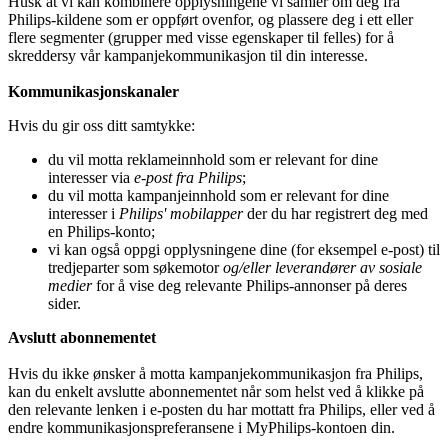
Husk at vi kan kombinere opplysningene vi samler om deg fra 
Philips-kildene som er oppført ovenfor, og plassere deg i ett eller 
flere segmenter (grupper med visse egenskaper til felles) for å 
skreddersy vår kampanjekommunikasjon til din interesse.
Kommunikasjonskanaler
Hvis du gir oss ditt samtykke:
du vil motta reklameinnhold som er relevant for dine 
interesser via 
e-post fra Philips
;
du vil motta kampanjeinnhold som er relevant for dine 
interesser i 
Philips' mobilapper
 der du har registrert deg med 
en Philips-konto;
vi kan også oppgi opplysningene dine (for eksempel e-post) til 
tredjeparter som søkemotor 
og/eller leverandører av sosiale 
medier
 for å vise deg relevante Philips-annonser på deres 
sider.
Avslutt abonnementet
Hvis du ikke ønsker å motta kampanjekommunikasjon fra Philips, 
kan du enkelt avslutte abonnementet når som helst ved å klikke på 
den relevante lenken i e-posten du har mottatt fra Philips, eller ved å 
endre kommunikasjonspreferansene i MyPhilips-kontoen din.