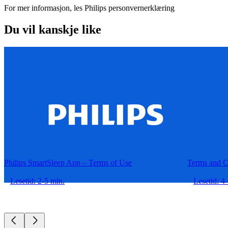
For mer informasjon, les Philips personvernerklæring
Du vil kanskje like
Philips SmartSleep App – Terms of Use
Terms and C
Lesetid: 2-5 min.
Lesetid: 4