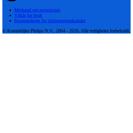
Merknad om personvern
Vilkår for bruk
Retningslinjer for informasjonskapsler
© Koninklijke Philips N.V., 2004 - 2026. Alle rettigheter forbeholdt.