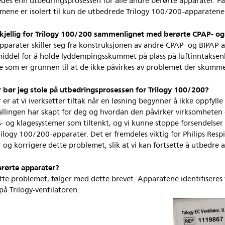
des enn utbedringsprosessen for alle andre berørte apparater. P
lemene er isolert til kun de utbedrede Trilogy 100/200-apparaten
skjellig for Trilogy 100/200 sammenlignet med berørte CPAP- o
parater skiller seg fra konstruksjonen av andre CPAP- og BIPAP-
emiddel for å holde lyddempingsskummet på plass på luftinntaksen
e som er grunnen til at de ikke påvirkes av problemet der skumme
 bør jeg stole på utbedringsprosessen for Trilogy 100/200?
r er at vi iverksetter tiltak når en løsning begynner å ikke oppfyl
allingen har skapt for deg og hvordan den påvirker virksomheten d
gs- og klagesystemer som tiltenkt, og vi kunne stoppe forsendelser s
ogy 100/200-apparater. Det er fremdeles viktig for Philips Respir
er og korrigere dette problemet, slik at vi kan fortsette å utbedre
erørte apparater?
ette problemet, følger med dette brevet. Apparatene identifiseres
å Trilogy-ventilatoren.