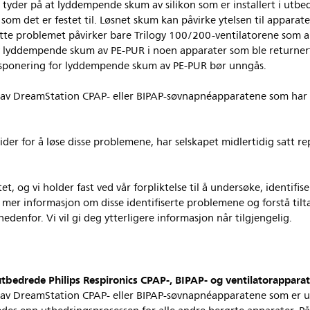
tyder på at lyddempende skum av silikon som er installert i utbe
n som det er festet til. Løsnet skum kan påvirke ytelsen til apparat
te problemet påvirker bare Trilogy 100/200-ventilatorene som alle
av lyddempende skum av PE-PUR i noen apparater som ble returnert t
 eksponering for lyddempende skum av PE-PUR bør unngås.
av DreamStation CPAP- eller BIPAP-søvnapnéapparatene som har bli
ider for å løse disse problemene, har selskapet midlertidig satt r
et, og vi holder fast ved vår forpliktelse til å undersøke, identifi
a mer informasjon om disse identifiserte problemene og forstå til
edenfor. Vi vil gi deg ytterligere informasjon når tilgjengelig.
tbedrede Philips Respironics CPAP-, BIPAP- og ventilatorappara
 av DreamStation CPAP- eller BIPAP-søvnapnéapparatene som er u