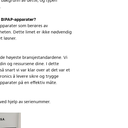
å bakgrunn av dette, og typen
e.
g BIPAP-apparater?
apparater som berøres av
heten. Dette limet er ikke nødvendig
t løsner.
le de høyeste bransjestandardene. Vi
in og ressursene dine. I dette
å snart vi var klar over at det var et
onics å levere sikre og trygge
 apparater på en effektiv måte.
 ved hjelp av serienummer.