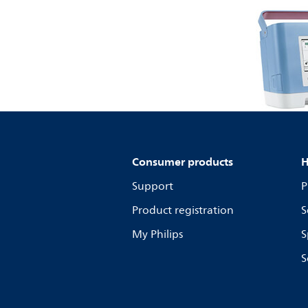
Consumer products
H
Support
P
Product registration
S
My Philips
S
S