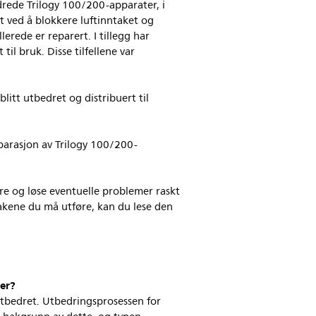
drede Trilogy 100/200-apparater, i
et ved å blokkere luftinntaket og
rede er reparert. I tillegg har
il bruk. Disse tilfellene var
tt utbedret og distribuert til
eparasjon av Trilogy 100/200-
sere og løse eventuelle problemer raskt
takene du må utføre, kan du lese den
ter?
tbedret. Utbedringsprosessen for