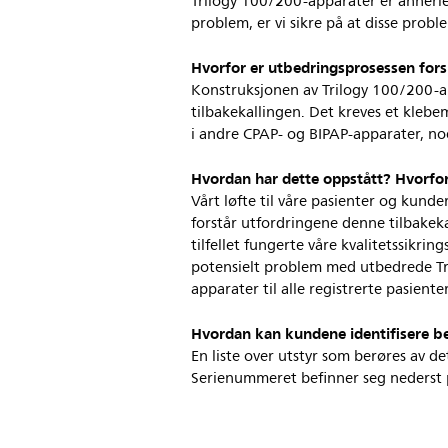
Trilogy 100/200-apparater er annerle
problem, er vi sikre på at disse prob
Hvorfor er utbedringsprosessen for
Konstruksjonen av Trilogy 100/200-ap
tilbakekallingen. Det kreves et kleb
i andre CPAP- og BIPAP-apparater, no
Hvordan har dette oppstått? Hvorfor
Vårt løfte til våre pasienter og kunde
forstår utfordringene denne tilbakek
tilfellet fungerte våre kvalitetssikrin
potensielt problem med utbedrede Tril
apparater til alle registrerte pasient
Hvordan kan kundene identifisere b
En liste over utstyr som berøres av d
Serienummeret befinner seg nederst p