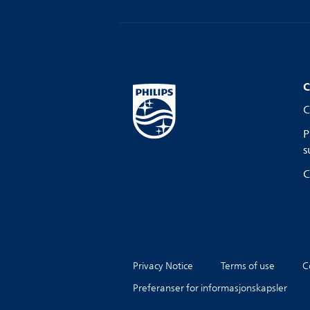
C
C
P
s
C
Privacy Notice
Terms of use
C
Preferanser for informasjonskapsler