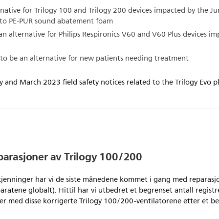
rnative for Trilogy 100 and Trilogy 200 devices impacted by the Ju
d to PE-PUR sound abatement foam
n alternative for Philips Respironics V60 and V60 Plus devices im
 to be an alternative for new patients needing treatment
and March 2023 field safety notices related to the Trilogy Evo pl
eparasjoner av Trilogy 100/200
kjenninger har vi de siste månedene kommet i gang med reparasj
aratene globalt). Hittil har vi utbedret et begrenset antall registr
r med disse korrigerte Trilogy 100/200-ventilatorene etter et be